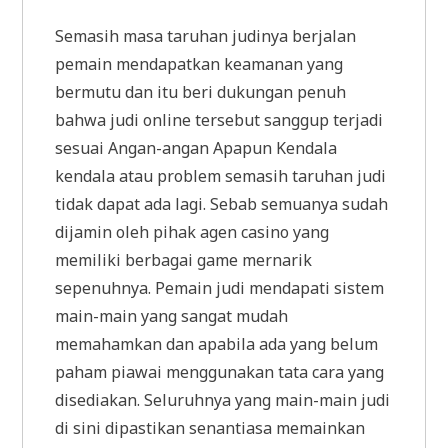
Semasih masa taruhan judinya berjalan
pemain mendapatkan keamanan yang
bermutu dan itu beri dukungan penuh
bahwa judi online tersebut sanggup terjadi
sesuai Angan-angan Apapun Kendala
kendala atau problem semasih taruhan judi
tidak dapat ada lagi. Sebab semuanya sudah
dijamin oleh pihak agen casino yang
memiliki berbagai game mernarik
sepenuhnya. Pemain judi mendapati sistem
main-main yang sangat mudah
memahamkan dan apabila ada yang belum
paham piawai menggunakan tata cara yang
disediakan. Seluruhnya yang main-main judi
di sini dipastikan senantiasa memainkan