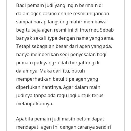
Bagi pemain judi yang ingin bermain di
dalam agen casino online resmi ini jangan
sampai harap langsung mahir membawa
begitu saja agen resmi ini di internet. Sebab
banyak sekali type dengan nama yang sama.
Tetapi sebagaian besar dari agen yang ada,
hanya memberikan segi penyesalan bagi
pemain judi yang sudah bergabung di
dalamnya. Maka dari itu, butuh
memperhatikan betul tipe agen yang
diperlukan nantinya. Agar dalam main
judinya tanpa ada ragu lagi untuk terus
melanjutkannya.
Apabila pemain judi masih belum dapat
mendapati agen ini dengan caranya sendiri