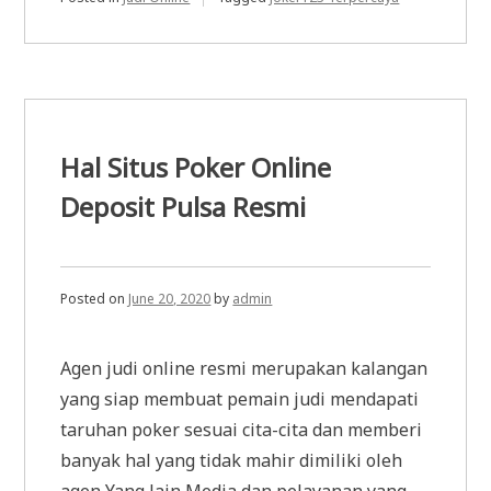
Hal Situs Poker Online
Deposit Pulsa Resmi
Posted on
June 20, 2020
by
admin
Agen judi online resmi merupakan kalangan
yang siap membuat pemain judi mendapati
taruhan poker sesuai cita-cita dan memberi
banyak hal yang tidak mahir dimiliki oleh
agen Yang lain Media dan pelayanan yang