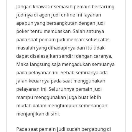
Jangan khawatir semasih pemain bertarung
judinya di agen judi online ini layanan
apapun yang bersangkutan dengan judi
poker tentu memuaskan. Salah satunya
pada saat pemain judi mencari solusi atas
masalah yang dihadapinya dan itu tidak
dapat diselesaikan sendiri dengan caranya.
Maka langsung saja mengadukan semuanya
pada pelayanan ini. Sebab semuanya ada
jalan keuarnya pada saat menggunakan
pelayanan ini. Seluruhnya pemain judi
mampu menggunakan juga buat lebih
mudah dalam menghimpun kemenangan
menjanjikan di sini.
Pada saat pemain judi sudah bergabung di