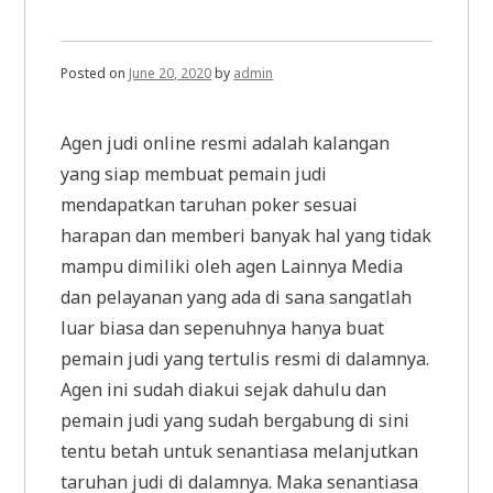
Posted on
June 20, 2020
by
admin
Agen judi online resmi adalah kalangan
yang siap membuat pemain judi
mendapatkan taruhan poker sesuai
harapan dan memberi banyak hal yang tidak
mampu dimiliki oleh agen Lainnya Media
dan pelayanan yang ada di sana sangatlah
luar biasa dan sepenuhnya hanya buat
pemain judi yang tertulis resmi di dalamnya.
Agen ini sudah diakui sejak dahulu dan
pemain judi yang sudah bergabung di sini
tentu betah untuk senantiasa melanjutkan
taruhan judi di dalamnya. Maka senantiasa