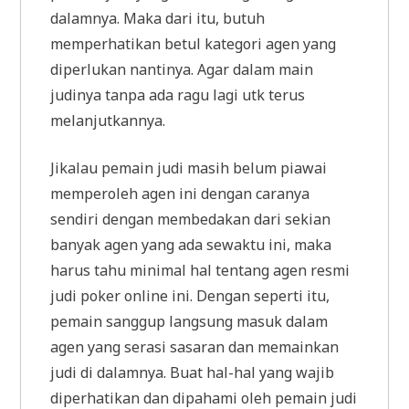
dalamnya. Maka dari itu, butuh
memperhatikan betul kategori agen yang
diperlukan nantinya. Agar dalam main
judinya tanpa ada ragu lagi utk terus
melanjutkannya.
Jikalau pemain judi masih belum piawai
memperoleh agen ini dengan caranya
sendiri dengan membedakan dari sekian
banyak agen yang ada sewaktu ini, maka
harus tahu minimal hal tentang agen resmi
judi poker online ini. Dengan seperti itu,
pemain sanggup langsung masuk dalam
agen yang serasi sasaran dan memainkan
judi di dalamnya. Buat hal-hal yang wajib
diperhatikan dan dipahami oleh pemain judi