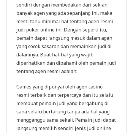
sendiri dengan membedakan dari sekian
banyak agen yang ada sepanjang ini, maka
mesti tahu minimal hal tentang agen resmi
judi poker online ini. Dengan seperti itu,
pemain dapat langsung masuk dalam agen
yang cocok sasaran dan memainkan judi di
dalamnya. Buat hal-hal yang wajib
diperhatikan dan dipahami oleh pemain judi
tentang agen resmi adalah:
Games yang dipunyai oleh agen casino
resmi terbaik dan terpercaya dan itu selalu
membuat pemain judi yang bergabung di
sana selalu bertarung tanpa ada hal yang
mengganggu sama sekali. Pemain judi dapat
langsung memilih sendiri jenis judi online