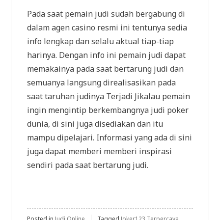
Pada saat pemain judi sudah bergabung di
dalam agen casino resmi ini tentunya sedia
info lengkap dan selalu aktual tiap-tiap
harinya. Dengan info ini pemain judi dapat
memakainya pada saat bertarung judi dan
semuanya langsung direalisasikan pada
saat taruhan judinya Terjadi Jikalau pemain
ingin mengintip berkembangnya judi poker
dunia, di sini juga disediakan dan itu
mampu dipelajari. Informasi yang ada di sini
juga dapat memberi memberi inspirasi
sendiri pada saat bertarung judi.
Posted in
Judi Online
Tagged
Joker123 Terpercaya