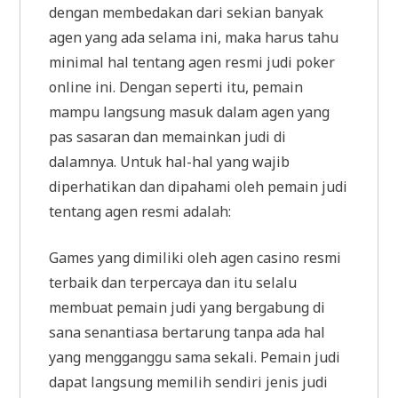
dengan membedakan dari sekian banyak
agen yang ada selama ini, maka harus tahu
minimal hal tentang agen resmi judi poker
online ini. Dengan seperti itu, pemain
mampu langsung masuk dalam agen yang
pas sasaran dan memainkan judi di
dalamnya. Untuk hal-hal yang wajib
diperhatikan dan dipahami oleh pemain judi
tentang agen resmi adalah:
Games yang dimiliki oleh agen casino resmi
terbaik dan terpercaya dan itu selalu
membuat pemain judi yang bergabung di
sana senantiasa bertarung tanpa ada hal
yang mengganggu sama sekali. Pemain judi
dapat langsung memilih sendiri jenis judi