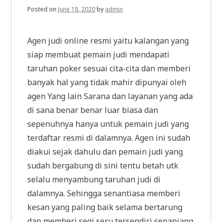
Posted on
June 18, 2020
by
admin
Agen judi online resmi yaitu kalangan yang
siap membuat pemain judi mendapati
taruhan poker sesuai cita-cita dan memberi
banyak hal yang tidak mahir dipunyai oleh
agen Yang lain Sarana dan layanan yang ada
di sana benar benar luar biasa dan
sepenuhnya hanya untuk pemain judi yang
terdaftar resmi di dalamnya. Agen ini sudah
diakui sejak dahulu dan pemain judi yang
sudah bergabung di sini tentu betah utk
selalu menyambung taruhan judi di
dalamnya. Sehingga senantiasa memberi
kesan yang paling baik selama bertarung
dan memberi segi seru tersendiri sepanjang