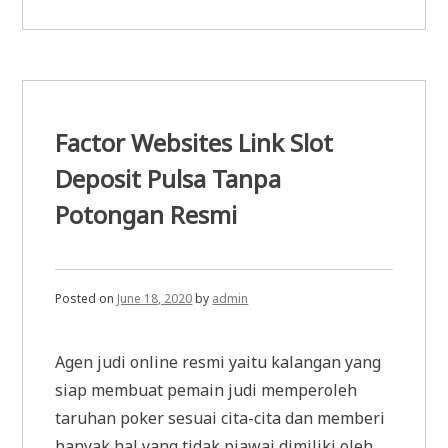
Factor Websites Link Slot
Deposit Pulsa Tanpa
Potongan Resmi
Posted on
June 18, 2020
by
admin
Agen judi online resmi yaitu kalangan yang
siap membuat pemain judi memperoleh
taruhan poker sesuai cita-cita dan memberi
banyak hal yang tidak piawai dimiliki oleh