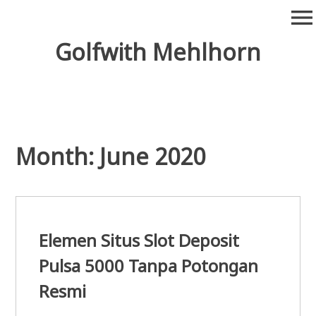
Skip
menu
to
content
Golfwith Mehlhorn
Month:
June 2020
Elemen Situs Slot Deposit
Pulsa 5000 Tanpa Potongan
Resmi