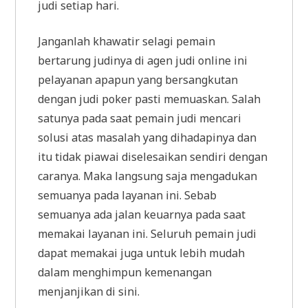
judi setiap hari.
Janganlah khawatir selagi pemain
bertarung judinya di agen judi online ini
pelayanan apapun yang bersangkutan
dengan judi poker pasti memuaskan. Salah
satunya pada saat pemain judi mencari
solusi atas masalah yang dihadapinya dan
itu tidak piawai diselesaikan sendiri dengan
caranya. Maka langsung saja mengadukan
semuanya pada layanan ini. Sebab
semuanya ada jalan keuarnya pada saat
memakai layanan ini. Seluruh pemain judi
dapat memakai juga untuk lebih mudah
dalam menghimpun kemenangan
menjanjikan di sini.