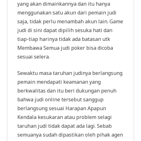
yang akan dimainkannya dan itu hanya
menggunakan satu akun dari pemain judi
saja, tidak perlu menambah akun lain. Game
judi di sini dapat dipilih sesuka hati dan
tiap-tiap harinya tidak ada batasan utk
Membawa Semua judi poker bisa dicoba
sesuai selera.
Sewaktu masa taruhan judinya berlangsung
pemain mendapati keamanan yang
berkwalitas dan itu beri dukungan penuh
bahwa judi online tersebut sanggup
berlangsung sesuai Harapan Apapun
Kendala kesukaran atau problem selagi
taruhan judi tidak dapat ada lagi. Sebab
semuanya sudah dipastikan oleh pihak agen