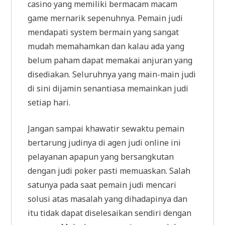
casino yang memiliki bermacam macam
game mernarik sepenuhnya. Pemain judi
mendapati system bermain yang sangat
mudah memahamkan dan kalau ada yang
belum paham dapat memakai anjuran yang
disediakan. Seluruhnya yang main-main judi
di sini dijamin senantiasa memainkan judi
setiap hari.
Jangan sampai khawatir sewaktu pemain
bertarung judinya di agen judi online ini
pelayanan apapun yang bersangkutan
dengan judi poker pasti memuaskan. Salah
satunya pada saat pemain judi mencari
solusi atas masalah yang dihadapinya dan
itu tidak dapat diselesaikan sendiri dengan