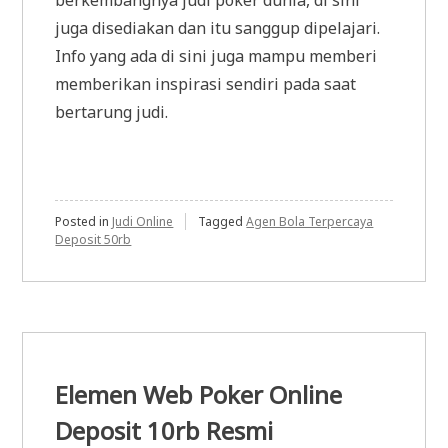
juga disediakan dan itu sanggup dipelajari.
Info yang ada di sini juga mampu memberi
memberikan inspirasi sendiri pada saat
bertarung judi.
Posted in
Judi Online
Tagged
Agen Bola Terpercaya
Deposit 50rb
Elemen Web Poker Online
Deposit 10rb Resmi