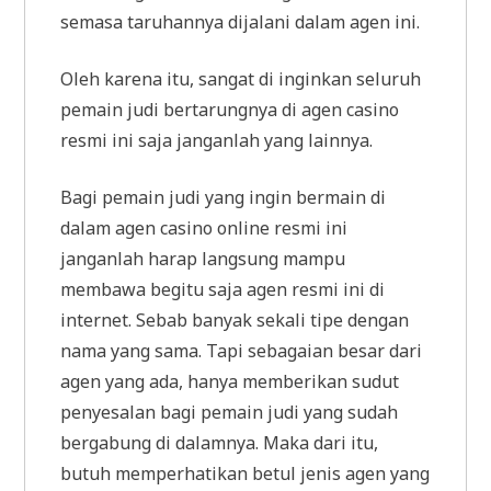
semasa taruhannya dijalani dalam agen ini.
Oleh karena itu, sangat di inginkan seluruh
pemain judi bertarungnya di agen casino
resmi ini saja janganlah yang lainnya.
Bagi pemain judi yang ingin bermain di
dalam agen casino online resmi ini
janganlah harap langsung mampu
membawa begitu saja agen resmi ini di
internet. Sebab banyak sekali tipe dengan
nama yang sama. Tapi sebagaian besar dari
agen yang ada, hanya memberikan sudut
penyesalan bagi pemain judi yang sudah
bergabung di dalamnya. Maka dari itu,
butuh memperhatikan betul jenis agen yang