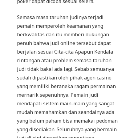
poker dapat dicoba sesuai selera.
Semasa masa taruhan judinya terjadi
pemain memperoleh keamanan yang
berkwalitas dan itu memberi dukungan
penuh bahwa judi online tersebut dapat
berjalan sesuai Cita-cita Apapun Kendala
rintangan atau problem semasa taruhan
judi tidak bakal ada lagi. Sebab semuanya
sudah dipastikan oleh pihak agen casino
yang memiliki beraneka ragam permainan
mernarik sepenuhnya. Pemain judi
mendapati sistem main-main yang sangat
mudah memahamkan dan seandainya ada
yang belum paham bisa memakai pedoman
yang disediakan. Seluruhnya yang bermain
judi di sini dipastikan senantiasa