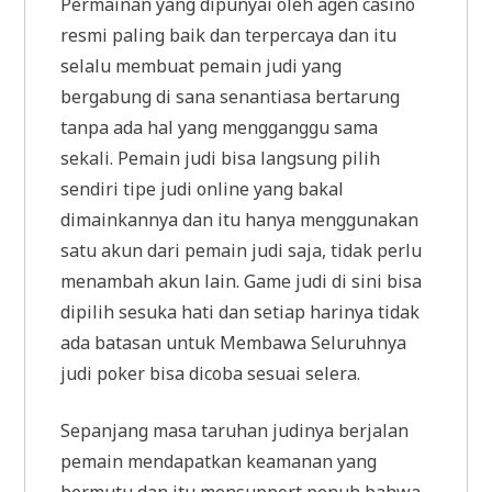
Permainan yang dipunyai oleh agen casino
resmi paling baik dan terpercaya dan itu
selalu membuat pemain judi yang
bergabung di sana senantiasa bertarung
tanpa ada hal yang mengganggu sama
sekali. Pemain judi bisa langsung pilih
sendiri tipe judi online yang bakal
dimainkannya dan itu hanya menggunakan
satu akun dari pemain judi saja, tidak perlu
menambah akun lain. Game judi di sini bisa
dipilih sesuka hati dan setiap harinya tidak
ada batasan untuk Membawa Seluruhnya
judi poker bisa dicoba sesuai selera.
Sepanjang masa taruhan judinya berjalan
pemain mendapatkan keamanan yang
bermutu dan itu mensupport penuh bahwa