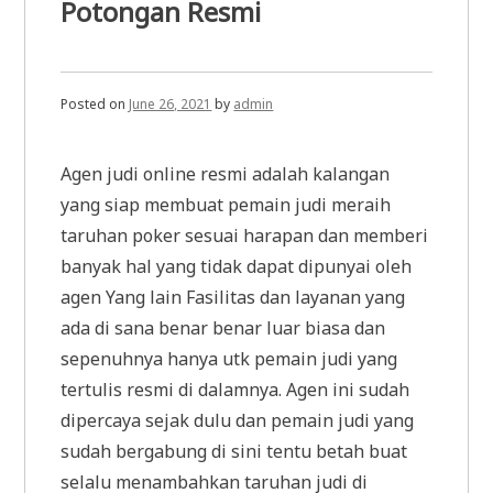
Potongan Resmi
Posted on
June 26, 2021
by
admin
Agen judi online resmi adalah kalangan
yang siap membuat pemain judi meraih
taruhan poker sesuai harapan dan memberi
banyak hal yang tidak dapat dipunyai oleh
agen Yang lain Fasilitas dan layanan yang
ada di sana benar benar luar biasa dan
sepenuhnya hanya utk pemain judi yang
tertulis resmi di dalamnya. Agen ini sudah
dipercaya sejak dulu dan pemain judi yang
sudah bergabung di sini tentu betah buat
selalu menambahkan taruhan judi di