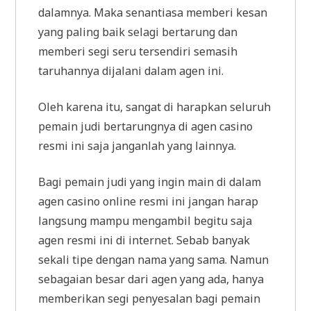
dalamnya. Maka senantiasa memberi kesan
yang paling baik selagi bertarung dan
memberi segi seru tersendiri semasih
taruhannya dijalani dalam agen ini.
Oleh karena itu, sangat di harapkan seluruh
pemain judi bertarungnya di agen casino
resmi ini saja janganlah yang lainnya.
Bagi pemain judi yang ingin main di dalam
agen casino online resmi ini jangan harap
langsung mampu mengambil begitu saja
agen resmi ini di internet. Sebab banyak
sekali tipe dengan nama yang sama. Namun
sebagaian besar dari agen yang ada, hanya
memberikan segi penyesalan bagi pemain