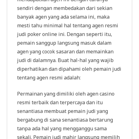
sendiri dengan membedakan dari sekian
banyak agen yang ada selama ini, maka
mesti tahu minimal hal tentang agen resmi
judi poker online ini. Dengan seperti itu,
pemain sanggup langsung masuk dalam
agen yang cocok sasaran dan memainkan
judi di dalamnya. Buat hal-hal yang wajib
diperhatikan dan dipahami oleh pemain judi
tentang agen resmi adalah:
Permainan yang dimiliki oleh agen casino
resmi terbaik dan terpercaya dan itu
senantiasa membuat pemain judi yang
bergabung di sana senantiasa bertarung
tanpa ada hal yang mengganggu sama
sekali. Pemain judi mahir langsung memilih