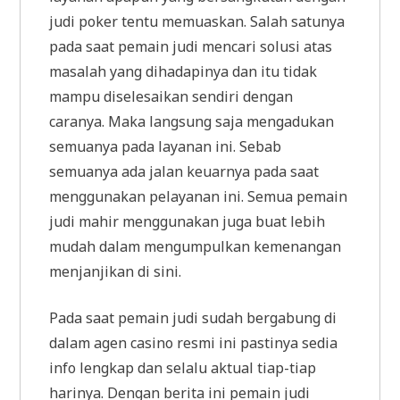
judi poker tentu memuaskan. Salah satunya
pada saat pemain judi mencari solusi atas
masalah yang dihadapinya dan itu tidak
mampu diselesaikan sendiri dengan
caranya. Maka langsung saja mengadukan
semuanya pada layanan ini. Sebab
semuanya ada jalan keuarnya pada saat
menggunakan pelayanan ini. Semua pemain
judi mahir menggunakan juga buat lebih
mudah dalam mengumpulkan kemenangan
menjanjikan di sini.
Pada saat pemain judi sudah bergabung di
dalam agen casino resmi ini pastinya sedia
info lengkap dan selalu aktual tiap-tiap
harinya. Dengan berita ini pemain judi