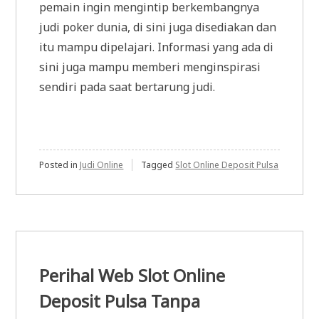
pemain ingin mengintip berkembangnya
judi poker dunia, di sini juga disediakan dan
itu mampu dipelajari. Informasi yang ada di
sini juga mampu memberi menginspirasi
sendiri pada saat bertarung judi.
Posted in
Judi Online
Tagged
Slot Online Deposit Pulsa
Perihal Web Slot Online
Deposit Pulsa Tanpa