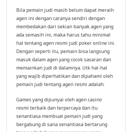
Bila pemain judi masih belum dapat meraih
agen ini dengan caranya sendiri dengan
membedakan dari sekian banyak agen yang
ada semasih ini, maka harus tahu minimal
hal tentang agen resmi judi poker online ini.
Dengan seperti itu, pemain bisa langsung
masuk dalam agen yang cocok sasaran dan
memainkan judi di dalamnya. Utk hal-hal
yang wajib diperhatikan dan dipahami oleh
pemain judi tentang agen resmi adalah:
Games yang dipunyai oleh agen casino
resmi terbaik dan terpercaya dan itu
senantiasa membuat pemain judi yang
bergabung di sana senantiasa bertarung