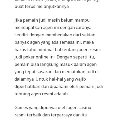
buat terus melanjutkannya.
Jika pemain judi masih belum mampu
mendapatkan agen ini dengan caranya
sendiri dengan membedakan dari sekian
banyak agen yang ada semasa ini, maka
harus tahu minimal hal tentang agen resmi
judi poker online ini. Dengan seperti itu,
pemain bisa langsung masuk dalam agen
yang tepat sasaran dan memainkan judi di
dalamnya. Untuk hal-hal yang wajib
diperhatikan dan dipahami oleh pemain judi
tentang agen resmi adalah:
Games yang dipunyai oleh agen casino
resmi terbaik dan terpercaya dan itu