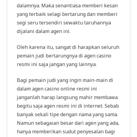
dalamnya. Maka senantiasa memberi kesan
yang terbaik selagi bertarung dan memberi
segi seru tersendiri sewaktu taruhannya
dijalani dalam agen ini.
Oleh karena itu, sangat di harapkan seluruh
pemain judi bertarungnya di agen casino
resmi ini saja jangan yang lainnya.
Bagi pemain judi yang ingin main-main di
dalam agen casino online resmi ini
janganlah harap langsung mahir membawa
begitu saja agen resmi ini di internet. Sebab
banyak sekali tipe dengan nama yang sama.
Namun sebagaian besar dari agen yang ada,
hanya memberikan sudut penyesalan bagi