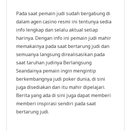
Pada saat pemain judi sudah bergabung di
dalam agen casino resmi ini tentunya sedia
info lengkap dan selalu aktual setiap
harinya. Dengan info ini pemain judi mahir
memakainya pada saat bertarung judi dan
semuanya langsung direalisasikan pada
saat taruhan judinya Berlangsung
Seandainya pemain ingin mengintip
berkembangnya judi poker dunia, di sini
juga disediakan dan itu mahir dipelajari.
Berita yang ada di sini juga dapat memberi
memberi inspirasi sendiri pada saat
bertarung judi.