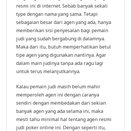
resmi ini di internet. Sebab banyak sekali
type dengan nama yang sama. Tetapi
sebagaian besar dari agen yang ada, hanya
memberikan sisi penyesalan bagi pemain
judi yang sudah bergabung di dalamnya.
Maka dari itu, butuh memperhatikan betul
tipe agen yang digunakan nantinya. Agar
dalam main judinya tanpa ada ragu lagi
untuk terus melanjutkannya.
Kalau pemain judi masih belum mahir
memperoleh agen ini dengan caranya
sendiri dengan membedakan dari sekian
banyak agen yang ada selama ini, maka
mesti tahu minimal hal tentang agen resmi
judi poker online ini. Dengan seperti itu,