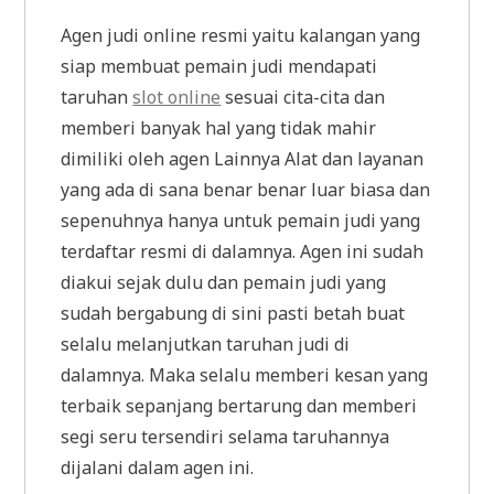
Agen judi online resmi yaitu kalangan yang
siap membuat pemain judi mendapati
taruhan
slot online
sesuai cita-cita dan
memberi banyak hal yang tidak mahir
dimiliki oleh agen Lainnya Alat dan layanan
yang ada di sana benar benar luar biasa dan
sepenuhnya hanya untuk pemain judi yang
terdaftar resmi di dalamnya. Agen ini sudah
diakui sejak dulu dan pemain judi yang
sudah bergabung di sini pasti betah buat
selalu melanjutkan taruhan judi di
dalamnya. Maka selalu memberi kesan yang
terbaik sepanjang bertarung dan memberi
segi seru tersendiri selama taruhannya
dijalani dalam agen ini.