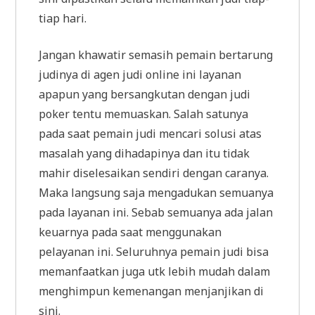
tiap hari.
Jangan khawatir semasih pemain bertarung
judinya di agen judi online ini layanan
apapun yang bersangkutan dengan judi
poker tentu memuaskan. Salah satunya
pada saat pemain judi mencari solusi atas
masalah yang dihadapinya dan itu tidak
mahir diselesaikan sendiri dengan caranya.
Maka langsung saja mengadukan semuanya
pada layanan ini. Sebab semuanya ada jalan
keuarnya pada saat menggunakan
pelayanan ini. Seluruhnya pemain judi bisa
memanfaatkan juga utk lebih mudah dalam
menghimpun kemenangan menjanjikan di
sini.