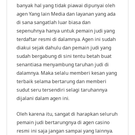
banyak hal yang tidak piawai dipunyai oleh
agen Yang lain Media dan layanan yang ada
di sana sangatlah luar biasa dan
sepenuhnya hanya untuk pemain judi yang
terdaftar resmi di dalamnya. Agen ini sudah
diakui sejak dahulu dan pemain judi yang
sudah bergabung di sini tentu betah buat
senantiasa menyambung taruhan judi di
dalamnya. Maka selalu memberi kesan yang
terbaik selama bertarung dan memberi
sudut seru tersendiri selagi taruhannya
dijalani dalam agen ini.
Oleh karena itu, sangat di harapkan seluruh
pemain judi bertarungnya di agen casino
resmi ini saja jangan sampai yang lainnya.