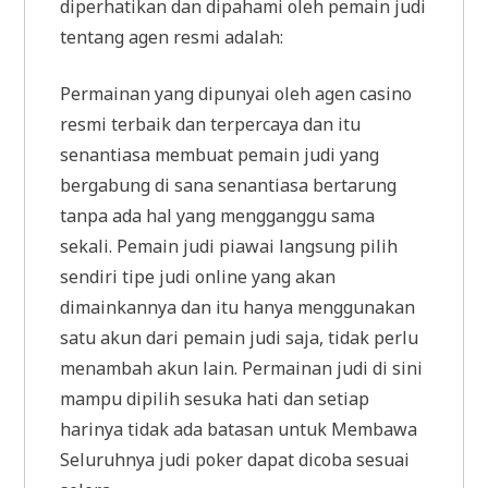
diperhatikan dan dipahami oleh pemain judi
tentang agen resmi adalah:
Permainan yang dipunyai oleh agen casino
resmi terbaik dan terpercaya dan itu
senantiasa membuat pemain judi yang
bergabung di sana senantiasa bertarung
tanpa ada hal yang mengganggu sama
sekali. Pemain judi piawai langsung pilih
sendiri tipe judi online yang akan
dimainkannya dan itu hanya menggunakan
satu akun dari pemain judi saja, tidak perlu
menambah akun lain. Permainan judi di sini
mampu dipilih sesuka hati dan setiap
harinya tidak ada batasan untuk Membawa
Seluruhnya judi poker dapat dicoba sesuai