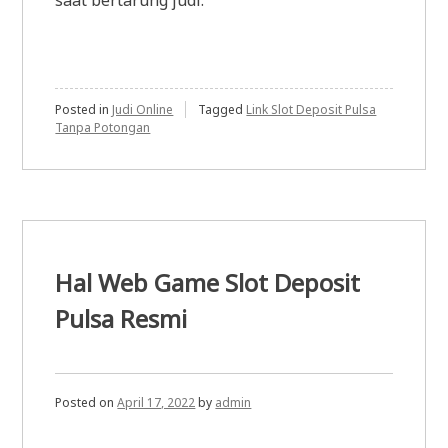
Posted in
Judi Online
Tagged
Link Slot Deposit Pulsa
Tanpa Potongan
Hal Web Game Slot Deposit
Pulsa Resmi
Posted on
April 17, 2022
by
admin