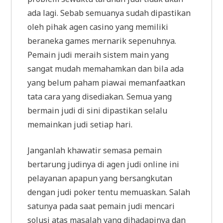
ada lagi. Sebab semuanya sudah dipastikan
oleh pihak agen casino yang memiliki
beraneka games mernarik sepenuhnya.
Pemain judi meraih sistem main yang
sangat mudah memahamkan dan bila ada
yang belum paham piawai memanfaatkan
tata cara yang disediakan. Semua yang
bermain judi di sini dipastikan selalu
memainkan judi setiap hari.
Janganlah khawatir semasa pemain
bertarung judinya di agen judi online ini
pelayanan apapun yang bersangkutan
dengan judi poker tentu memuaskan. Salah
satunya pada saat pemain judi mencari
solusi atas masalah yang dihadapinya dan