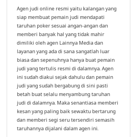
Agen judi online resmi yaitu kalangan yang
siap membuat pemain judi mendapati
taruhan poker sesuai angan-angan dan
memberi banyak hal yang tidak mahir
dimiliki oleh agen Lainnya Media dan
layanan yang ada di sana sangatlah luar
biasa dan sepenuhnya hanya buat pemain
judi yang tertulis resmi di dalamnya. Agen
ini sudah diakui sejak dahulu dan pemain
judi yang sudah bergabung di sini pasti
betah buat selalu menyambung taruhan
judi di dalamnya. Maka senantiasa memberi
kesan yang paling baik sewaktu bertarung
dan memberi segi seru tersendiri semasih
taruhannya dijalani dalam agen ini.