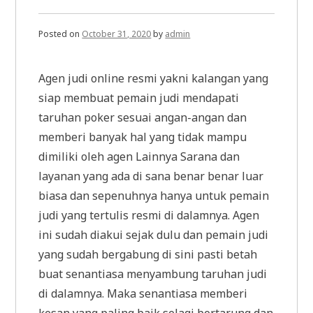
Posted on
October 31, 2020
by
admin
Agen judi online resmi yakni kalangan yang
siap membuat pemain judi mendapati
taruhan poker sesuai angan-angan dan
memberi banyak hal yang tidak mampu
dimiliki oleh agen Lainnya Sarana dan
layanan yang ada di sana benar benar luar
biasa dan sepenuhnya hanya untuk pemain
judi yang tertulis resmi di dalamnya. Agen
ini sudah diakui sejak dulu dan pemain judi
yang sudah bergabung di sini pasti betah
buat senantiasa menyambung taruhan judi
di dalamnya. Maka senantiasa memberi
kesan yang paling baik selagi bertarung dan