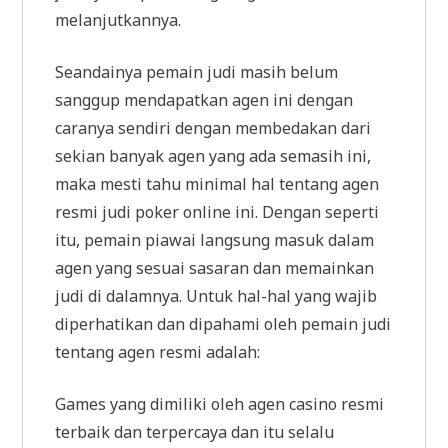
melanjutkannya.
Seandainya pemain judi masih belum
sanggup mendapatkan agen ini dengan
caranya sendiri dengan membedakan dari
sekian banyak agen yang ada semasih ini,
maka mesti tahu minimal hal tentang agen
resmi judi poker online ini. Dengan seperti
itu, pemain piawai langsung masuk dalam
agen yang sesuai sasaran dan memainkan
judi di dalamnya. Untuk hal-hal yang wajib
diperhatikan dan dipahami oleh pemain judi
tentang agen resmi adalah:
Games yang dimiliki oleh agen casino resmi
terbaik dan terpercaya dan itu selalu