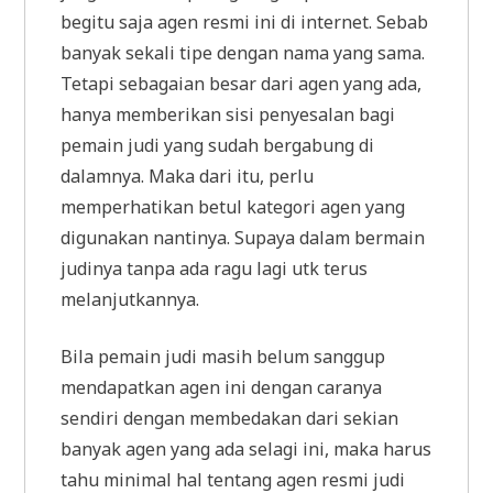
begitu saja agen resmi ini di internet. Sebab
banyak sekali tipe dengan nama yang sama.
Tetapi sebagaian besar dari agen yang ada,
hanya memberikan sisi penyesalan bagi
pemain judi yang sudah bergabung di
dalamnya. Maka dari itu, perlu
memperhatikan betul kategori agen yang
digunakan nantinya. Supaya dalam bermain
judinya tanpa ada ragu lagi utk terus
melanjutkannya.
Bila pemain judi masih belum sanggup
mendapatkan agen ini dengan caranya
sendiri dengan membedakan dari sekian
banyak agen yang ada selagi ini, maka harus
tahu minimal hal tentang agen resmi judi