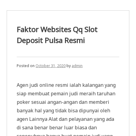
Faktor Websites Qq Slot
Deposit Pulsa Resmi
Posted on
October 31, 2020
by
admin
Agen judi online resmi ialah kalangan yang
siap membuat pemain judi meraih taruhan
poker sesuai angan-angan dan memberi
banyak hal yang tidak bisa dipunyai oleh
agen Lainnya Alat dan pelayanan yang ada
di sana benar benar luar biasa dan
sepenuhnya hanya buat pemain judi yang