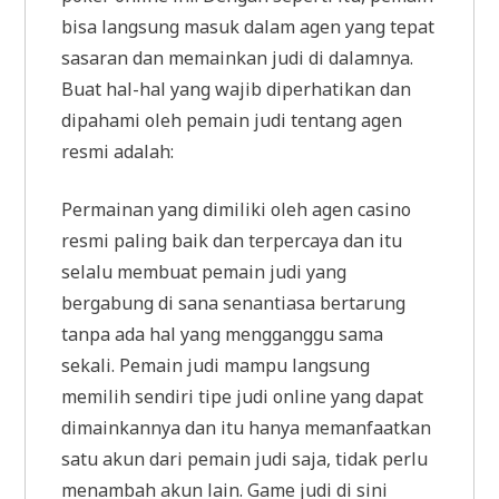
bisa langsung masuk dalam agen yang tepat
sasaran dan memainkan judi di dalamnya.
Buat hal-hal yang wajib diperhatikan dan
dipahami oleh pemain judi tentang agen
resmi adalah:
Permainan yang dimiliki oleh agen casino
resmi paling baik dan terpercaya dan itu
selalu membuat pemain judi yang
bergabung di sana senantiasa bertarung
tanpa ada hal yang mengganggu sama
sekali. Pemain judi mampu langsung
memilih sendiri tipe judi online yang dapat
dimainkannya dan itu hanya memanfaatkan
satu akun dari pemain judi saja, tidak perlu
menambah akun lain. Game judi di sini