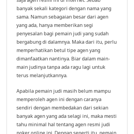
banyak sekali kategori dengan nama yang
sama. Namun sebagaian besar dari agen
yang ada, hanya memberikan segi
penyesalan bagi pemain judi yang sudah
bergabung di dalamnya. Maka dari itu, perlu
memperhatikan betul tipe agen yang
dimanfaatkan nantinya. Biar dalam main-
main judinya tanpa ada ragu lagi untuk
terus melanjutkannya.
Apabila pemain judi masih belum mampu
memperoleh agen ini dengan caranya
sendiri dengan membedakan dari sekian
banyak agen yang ada selagi ini, maka mesti
tahu minimal hal tentang agen resmi judi
poker online ini. Dengan seperti itu, pemain