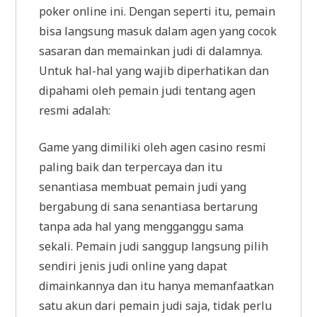
poker online ini. Dengan seperti itu, pemain
bisa langsung masuk dalam agen yang cocok
sasaran dan memainkan judi di dalamnya.
Untuk hal-hal yang wajib diperhatikan dan
dipahami oleh pemain judi tentang agen
resmi adalah:
Game yang dimiliki oleh agen casino resmi
paling baik dan terpercaya dan itu
senantiasa membuat pemain judi yang
bergabung di sana senantiasa bertarung
tanpa ada hal yang mengganggu sama
sekali. Pemain judi sanggup langsung pilih
sendiri jenis judi online yang dapat
dimainkannya dan itu hanya memanfaatkan
satu akun dari pemain judi saja, tidak perlu