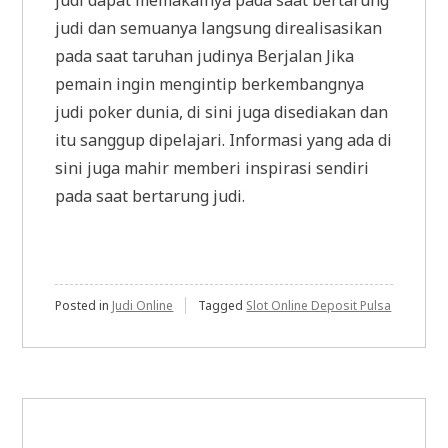
judi dan semuanya langsung direalisasikan
pada saat taruhan judinya Berjalan Jika
pemain ingin mengintip berkembangnya
judi poker dunia, di sini juga disediakan dan
itu sanggup dipelajari. Informasi yang ada di
sini juga mahir memberi inspirasi sendiri
pada saat bertarung judi.
Posted in
Judi Online
Tagged
Slot Online Deposit Pulsa