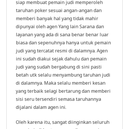
siap membuat pemain judi memperoleh
taruhan poker sesuai angan-angan dan
memberi banyak hal yang tidak mahir
dipunyai oleh agen Yang lain Sarana dan
layanan yang ada di sana benar benar luar
biasa dan sepenuhnya hanya untuk pemain
judi yang tercatat resmi di dalamnya. Agen
ini sudah diakui sejak dahulu dan pemain
judi yang sudah bergabung di sini pasti
betah utk selalu menyambung taruhan judi
di dalamnya. Maka selalu memberi kesan
yang terbaik selagi bertarung dan memberi
sisi seru tersendiri semasa taruhannya
dijalani dalam agen ini.
Oleh karena itu, sangat diinginkan seluruh