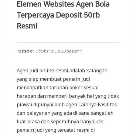
Elemen Websites Agen Bola
Terpercaya Deposit 50rb
Resmi
Posted on
October 31, 2020
by
admin
Agen judi online resmi adalah kalangan
yang siap membuat pemain judi
mendapatkan taruhan poker sesuai
harapan dan memberi banyak hal yang tidak
piawai dipunyai oleh agen Lainnya Fasilitas
dan pelayanan yang ada di sana sangatlah
luar biasa dan sepenuhnya hanya utk
pemain judi yang tercatat resmi di