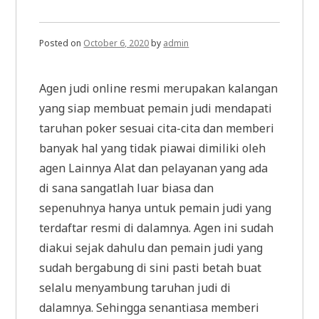
Posted on
October 6, 2020
by
admin
Agen judi online resmi merupakan kalangan
yang siap membuat pemain judi mendapati
taruhan poker sesuai cita-cita dan memberi
banyak hal yang tidak piawai dimiliki oleh
agen Lainnya Alat dan pelayanan yang ada
di sana sangatlah luar biasa dan
sepenuhnya hanya untuk pemain judi yang
terdaftar resmi di dalamnya. Agen ini sudah
diakui sejak dahulu dan pemain judi yang
sudah bergabung di sini pasti betah buat
selalu menyambung taruhan judi di
dalamnya. Sehingga senantiasa memberi