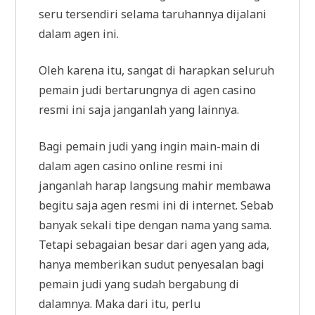
seru tersendiri selama taruhannya dijalani
dalam agen ini.
Oleh karena itu, sangat di harapkan seluruh
pemain judi bertarungnya di agen casino
resmi ini saja janganlah yang lainnya.
Bagi pemain judi yang ingin main-main di
dalam agen casino online resmi ini
janganlah harap langsung mahir membawa
begitu saja agen resmi ini di internet. Sebab
banyak sekali tipe dengan nama yang sama.
Tetapi sebagaian besar dari agen yang ada,
hanya memberikan sudut penyesalan bagi
pemain judi yang sudah bergabung di
dalamnya. Maka dari itu, perlu