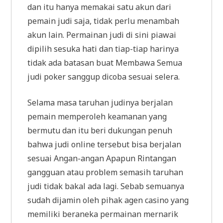
dan itu hanya memakai satu akun dari
pemain judi saja, tidak perlu menambah
akun lain. Permainan judi di sini piawai
dipilih sesuka hati dan tiap-tiap harinya
tidak ada batasan buat Membawa Semua
judi poker sanggup dicoba sesuai selera.
Selama masa taruhan judinya berjalan
pemain memperoleh keamanan yang
bermutu dan itu beri dukungan penuh
bahwa judi online tersebut bisa berjalan
sesuai Angan-angan Apapun Rintangan
gangguan atau problem semasih taruhan
judi tidak bakal ada lagi. Sebab semuanya
sudah dijamin oleh pihak agen casino yang
memiliki beraneka permainan mernarik