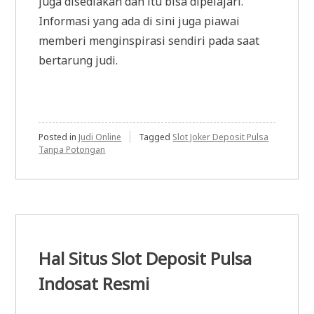
juga disediakan dan itu bisa dipelajari.
Informasi yang ada di sini juga piawai
memberi menginspirasi sendiri pada saat
bertarung judi.
Posted in
Judi Online
Tagged
Slot Joker Deposit Pulsa
Tanpa Potongan
Hal Situs Slot Deposit Pulsa
Indosat Resmi