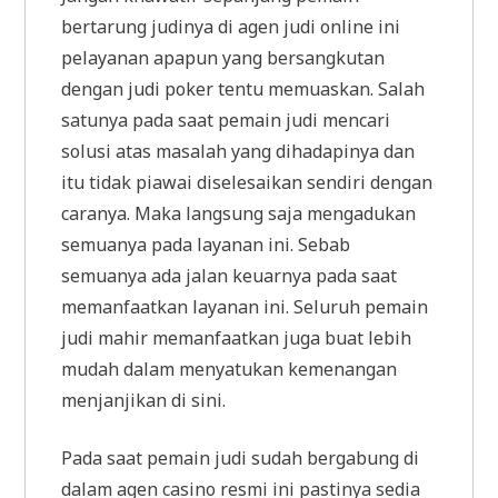
bertarung judinya di agen judi online ini
pelayanan apapun yang bersangkutan
dengan judi poker tentu memuaskan. Salah
satunya pada saat pemain judi mencari
solusi atas masalah yang dihadapinya dan
itu tidak piawai diselesaikan sendiri dengan
caranya. Maka langsung saja mengadukan
semuanya pada layanan ini. Sebab
semuanya ada jalan keuarnya pada saat
memanfaatkan layanan ini. Seluruh pemain
judi mahir memanfaatkan juga buat lebih
mudah dalam menyatukan kemenangan
menjanjikan di sini.
Pada saat pemain judi sudah bergabung di
dalam agen casino resmi ini pastinya sedia