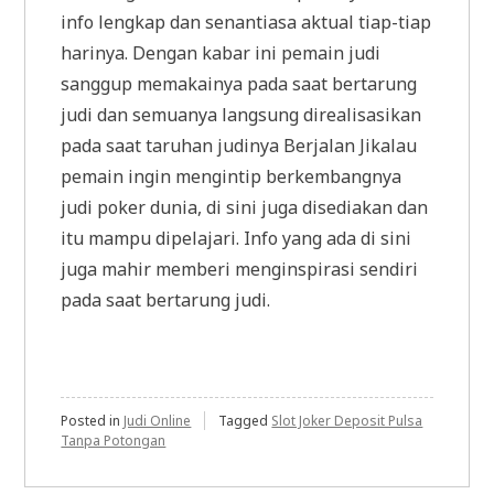
info lengkap dan senantiasa aktual tiap-tiap
harinya. Dengan kabar ini pemain judi
sanggup memakainya pada saat bertarung
judi dan semuanya langsung direalisasikan
pada saat taruhan judinya Berjalan Jikalau
pemain ingin mengintip berkembangnya
judi poker dunia, di sini juga disediakan dan
itu mampu dipelajari. Info yang ada di sini
juga mahir memberi menginspirasi sendiri
pada saat bertarung judi.
Posted in
Judi Online
Tagged
Slot Joker Deposit Pulsa
Tanpa Potongan