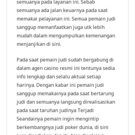
semuanya pada layanan ini. Sebab
semuanya ada jalan keuarnya pada saat
memakai pelayanan ini. Semua pemain judi
sanggup memanfaatkan juga utk lebih
mudah dalam mengumpulkan kemenangan
menjanjikan di sini.
Pada saat pemain judi sudah bergabung di
dalam agen casino resmi ini tentunya sedia
info lengkap dan selalu aktual setiap
harinya. Dengan kabar ini pemain judi
sanggup memakainya pada saat bertarung
judi dan semuanya langsung direalisasikan
pada saat taruhan judinya Terjadi
Seandainya pemain ingin mengintip
berkembangnya judi poker dunia, di sini