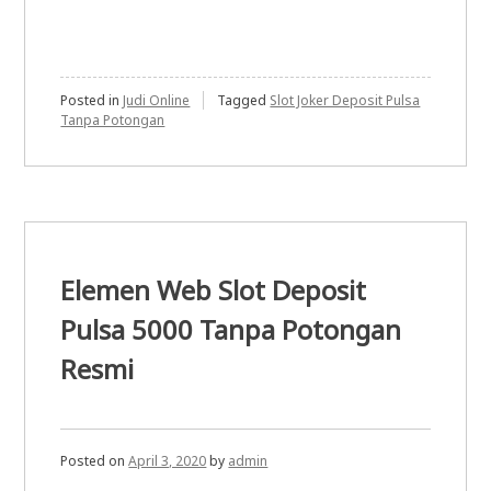
Posted in
Judi Online
Tagged
Slot Joker Deposit Pulsa
Tanpa Potongan
Elemen Web Slot Deposit
Pulsa 5000 Tanpa Potongan
Resmi
Posted on
April 3, 2020
by
admin