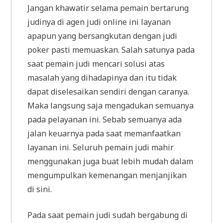
Jangan khawatir selama pemain bertarung
judinya di agen judi online ini layanan
apapun yang bersangkutan dengan judi
poker pasti memuaskan. Salah satunya pada
saat pemain judi mencari solusi atas
masalah yang dihadapinya dan itu tidak
dapat diselesaikan sendiri dengan caranya.
Maka langsung saja mengadukan semuanya
pada pelayanan ini. Sebab semuanya ada
jalan keuarnya pada saat memanfaatkan
layanan ini. Seluruh pemain judi mahir
menggunakan juga buat lebih mudah dalam
mengumpulkan kemenangan menjanjikan
di sini.
Pada saat pemain judi sudah bergabung di