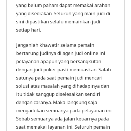
yang belum paham dapat memakai arahan
yang disediakan. Seluruh yang main judi di
sini dipastikan selalu memainkan judi
setiap hari.
Janganlah khawatir selama pemain
bertarung judinya di agen judi online ini
pelayanan apapun yang bersangkutan
dengan judi poker pasti memuaskan. Salah
satunya pada saat pemain judi mencari
solusi atas masalah yang dihadapinya dan
itu tidak sanggup diselesaikan sendiri
dengan caranya. Maka langsung saja
mengadukan semuanya pada pelayanan ini.
Sebab semuanya ada jalan keuarnya pada
saat memakai layanan ini. Seluruh pemain