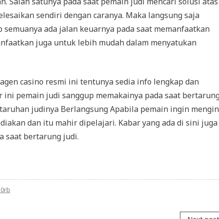
 Salah satunya pada saat pemain judi mencari solusi atas
selesaikan sendiri dengan caranya. Maka langsung saja
b semuanya ada jalan keuarnya pada saat memanfaatkan
manfaatkan juga untuk lebih mudah dalam menyatukan
gen casino resmi ini tentunya sedia info lengkap dan
ar ini pemain judi sanggup memakainya pada saat bertarung
 taruhan judinya Berlangsung Apabila pemain ingin mengin
diakan dan itu mahir dipelajari. Kabar yang ada di sini juga
 saat bertarung judi.
50rb