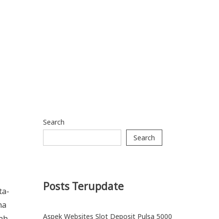
Search
Search
Posts Terupdate
ta-
na
Aspek Websites Slot Deposit Pulsa 5000
dah