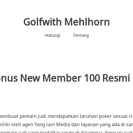
Golfwith Mehlhorn
Hubungi
Tentang
Bonus New Member 100 Resmi
 membuat pemain judi mendapatkan taruhan poker sesuai ci
iliki oleh agen Yang lain Media dan layanan yang ada di sa
pemain judi yang terdaftar resmi di dalamnya. Agen ini su