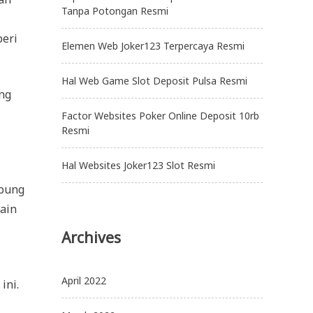
Tanpa Potongan Resmi
beri
Elemen Web Joker123 Terpercaya Resmi
Hal Web Game Slot Deposit Pulsa Resmi
ang
Factor Websites Poker Online Deposit 10rb
Resmi
Hal Websites Joker123 Slot Resmi
abung
main
Archives
April 2022
ini.