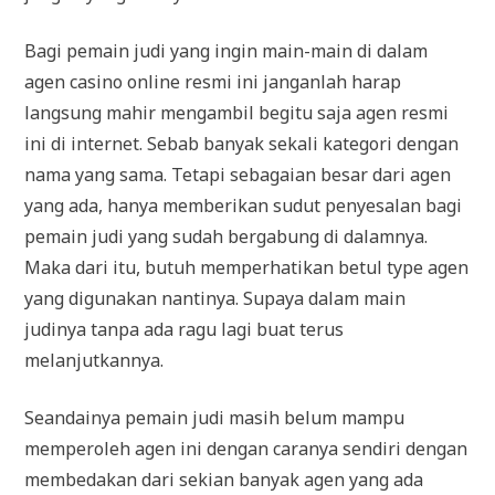
Bagi pemain judi yang ingin main-main di dalam
agen casino online resmi ini janganlah harap
langsung mahir mengambil begitu saja agen resmi
ini di internet. Sebab banyak sekali kategori dengan
nama yang sama. Tetapi sebagaian besar dari agen
yang ada, hanya memberikan sudut penyesalan bagi
pemain judi yang sudah bergabung di dalamnya.
Maka dari itu, butuh memperhatikan betul type agen
yang digunakan nantinya. Supaya dalam main
judinya tanpa ada ragu lagi buat terus
melanjutkannya.
Seandainya pemain judi masih belum mampu
memperoleh agen ini dengan caranya sendiri dengan
membedakan dari sekian banyak agen yang ada