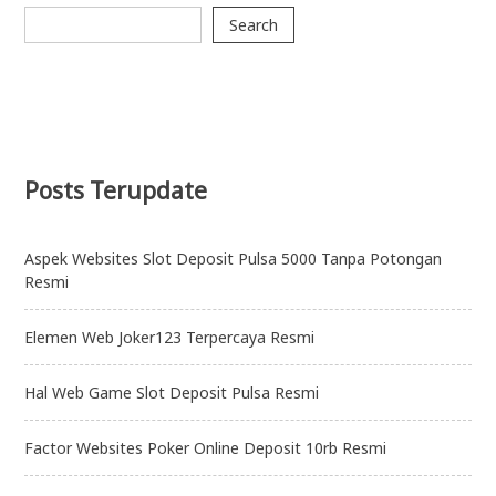
Search
Posts Terupdate
Aspek Websites Slot Deposit Pulsa 5000 Tanpa Potongan
Resmi
Elemen Web Joker123 Terpercaya Resmi
Hal Web Game Slot Deposit Pulsa Resmi
Factor Websites Poker Online Deposit 10rb Resmi