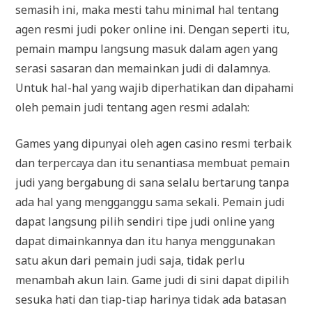
semasih ini, maka mesti tahu minimal hal tentang
agen resmi judi poker online ini. Dengan seperti itu,
pemain mampu langsung masuk dalam agen yang
serasi sasaran dan memainkan judi di dalamnya.
Untuk hal-hal yang wajib diperhatikan dan dipahami
oleh pemain judi tentang agen resmi adalah:
Games yang dipunyai oleh agen casino resmi terbaik
dan terpercaya dan itu senantiasa membuat pemain
judi yang bergabung di sana selalu bertarung tanpa
ada hal yang mengganggu sama sekali. Pemain judi
dapat langsung pilih sendiri tipe judi online yang
dapat dimainkannya dan itu hanya menggunakan
satu akun dari pemain judi saja, tidak perlu
menambah akun lain. Game judi di sini dapat dipilih
sesuka hati dan tiap-tiap harinya tidak ada batasan