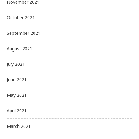
November 2021
October 2021
September 2021
August 2021
July 2021
June 2021
May 2021
April 2021
March 2021