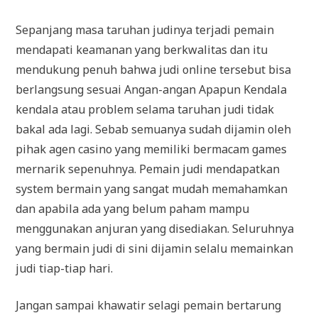
Sepanjang masa taruhan judinya terjadi pemain
mendapati keamanan yang berkwalitas dan itu
mendukung penuh bahwa judi online tersebut bisa
berlangsung sesuai Angan-angan Apapun Kendala
kendala atau problem selama taruhan judi tidak
bakal ada lagi. Sebab semuanya sudah dijamin oleh
pihak agen casino yang memiliki bermacam games
mernarik sepenuhnya. Pemain judi mendapatkan
system bermain yang sangat mudah memahamkan
dan apabila ada yang belum paham mampu
menggunakan anjuran yang disediakan. Seluruhnya
yang bermain judi di sini dijamin selalu memainkan
judi tiap-tiap hari.
Jangan sampai khawatir selagi pemain bertarung