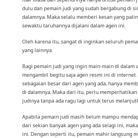
dulu dan pemain judi yang sudah bergabung di sin
dalamnya. Maka selalu memberi kesan yang paling
sewaktu taruhannya dijalani dalam agen ini.
Oleh karena itu, sangat di inginkan seluruh pemai
yang lainnya.
Bagi pemain judi yang ingin main-main di dalam 
mengambil begitu saja agen resmi ini di internet
sebagaian besar dari agen yang ada, hanya memb
di dalamnya. Maka dari itu, perlu memperhatikan
judinya tanpa ada ragu lagi untuk terus melanjut
Apabila pemain judi masih belum mampu mendap
dari sekian banyak agen yang ada selagi ini, mak
ini. Dengan seperti itu, pemain mahir langsung 