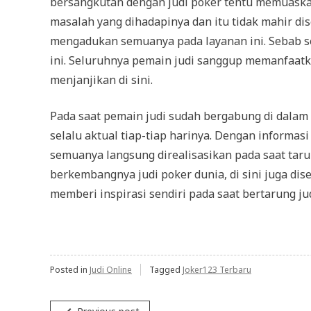
bersangkutan dengan judi poker tentu memuaskan.
masalah yang dihadapinya dan itu tidak mahir di
mengadukan semuanya pada layanan ini. Sebab 
ini. Seluruhnya pemain judi sanggup memanfaa
menjanjikan di sini.
Pada saat pemain judi sudah bergabung di dalam a
selalu aktual tiap-tiap harinya. Dengan informas
semuanya langsung direalisasikan pada saat tar
berkembangnya judi poker dunia, di sini juga dised
memberi inspirasi sendiri pada saat bertarung jud
Posted in
Judi Online
Tagged
Joker123 Terbaru
Post