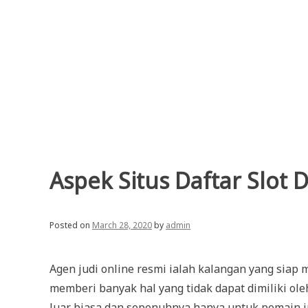
Skip
to
content
Aspek Situs Daftar Slot 
Posted on
March 28, 2020
by
admin
Agen judi online resmi ialah kalangan yang siap
memberi banyak hal yang tidak dapat dimiliki ole
luar biasa dan sepenuhnya hanya untuk pemain jud