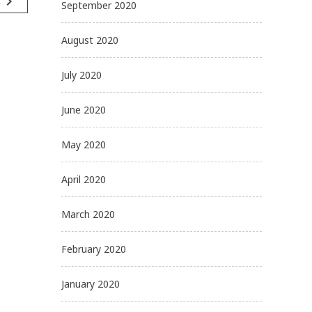
navigate_next
t
September 2020
August 2020
July 2020
June 2020
May 2020
April 2020
March 2020
February 2020
January 2020