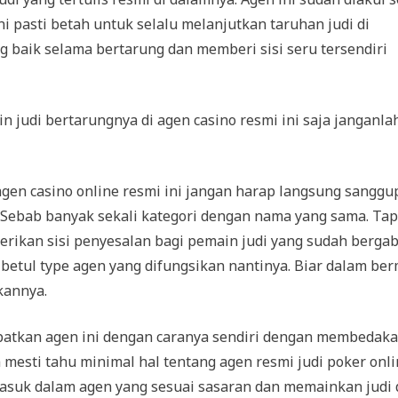
i pasti betah untuk selalu melanjutkan taruhan judi di
 baik selama bertarung dan memberi sisi seru tersendiri
n judi bertarungnya di agen casino resmi ini saja janganla
agen casino online resmi ini jangan harap langsung sanggu
. Sebab banyak sekali kategori dengan nama yang sama. Tap
erikan sisi penyesalan bagi pemain judi yang sudah berga
 betul type agen yang difungsikan nantinya. Biar dalam be
kannya.
atkan agen ini dengan caranya sendiri dengan membedak
a mesti tahu minimal hal tentang agen resmi judi poker onl
masuk dalam agen yang sesuai sasaran dan memainkan judi 