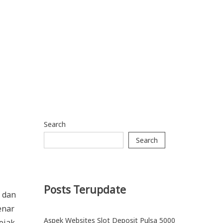
Search
Search
Posts Terupdate
 dan
enar
Aspek Websites Slot Deposit Pulsa 5000
ejak