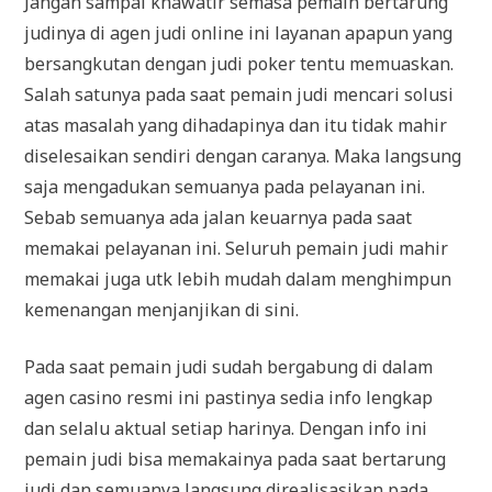
Jangan sampai khawatir semasa pemain bertarung
judinya di agen judi online ini layanan apapun yang
bersangkutan dengan judi poker tentu memuaskan.
Salah satunya pada saat pemain judi mencari solusi
atas masalah yang dihadapinya dan itu tidak mahir
diselesaikan sendiri dengan caranya. Maka langsung
saja mengadukan semuanya pada pelayanan ini.
Sebab semuanya ada jalan keuarnya pada saat
memakai pelayanan ini. Seluruh pemain judi mahir
memakai juga utk lebih mudah dalam menghimpun
kemenangan menjanjikan di sini.
Pada saat pemain judi sudah bergabung di dalam
agen casino resmi ini pastinya sedia info lengkap
dan selalu aktual setiap harinya. Dengan info ini
pemain judi bisa memakainya pada saat bertarung
judi dan semuanya langsung direalisasikan pada