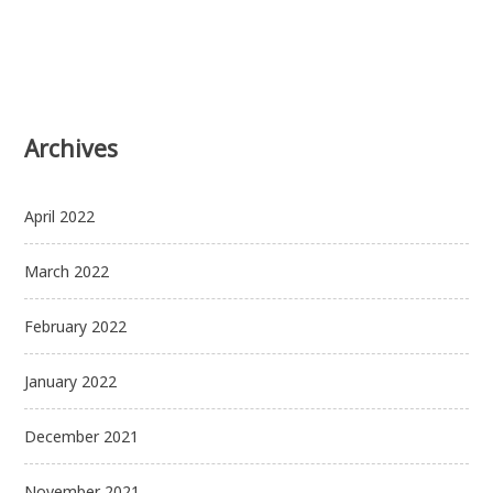
Archives
April 2022
March 2022
February 2022
January 2022
December 2021
November 2021