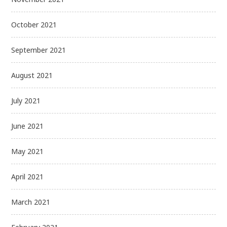
October 2021
September 2021
August 2021
July 2021
June 2021
May 2021
April 2021
March 2021