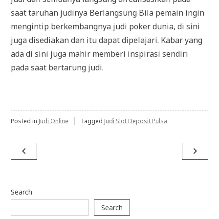
saat taruhan judinya Berlangsung Bila pemain ingin
mengintip berkembangnya judi poker dunia, di sini
juga disediakan dan itu dapat dipelajari. Kabar yang
ada di sini juga mahir memberi inspirasi sendiri
pada saat bertarung judi.
Posted in
Judi Online
Tagged
Judi Slot Deposit Pulsa
Post
navigate_before
navigate_next
navigation
Search
Search