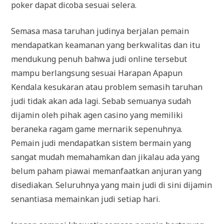
poker dapat dicoba sesuai selera.
Semasa masa taruhan judinya berjalan pemain
mendapatkan keamanan yang berkwalitas dan itu
mendukung penuh bahwa judi online tersebut
mampu berlangsung sesuai Harapan Apapun
Kendala kesukaran atau problem semasih taruhan
judi tidak akan ada lagi. Sebab semuanya sudah
dijamin oleh pihak agen casino yang memiliki
beraneka ragam game mernarik sepenuhnya.
Pemain judi mendapatkan sistem bermain yang
sangat mudah memahamkan dan jikalau ada yang
belum paham piawai memanfaatkan anjuran yang
disediakan. Seluruhnya yang main judi di sini dijamin
senantiasa memainkan judi setiap hari.