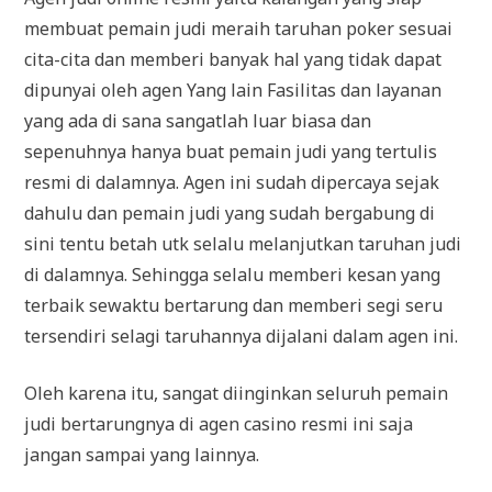
membuat pemain judi meraih taruhan poker sesuai
cita-cita dan memberi banyak hal yang tidak dapat
dipunyai oleh agen Yang lain Fasilitas dan layanan
yang ada di sana sangatlah luar biasa dan
sepenuhnya hanya buat pemain judi yang tertulis
resmi di dalamnya. Agen ini sudah dipercaya sejak
dahulu dan pemain judi yang sudah bergabung di
sini tentu betah utk selalu melanjutkan taruhan judi
di dalamnya. Sehingga selalu memberi kesan yang
terbaik sewaktu bertarung dan memberi segi seru
tersendiri selagi taruhannya dijalani dalam agen ini.
Oleh karena itu, sangat diinginkan seluruh pemain
judi bertarungnya di agen casino resmi ini saja
jangan sampai yang lainnya.