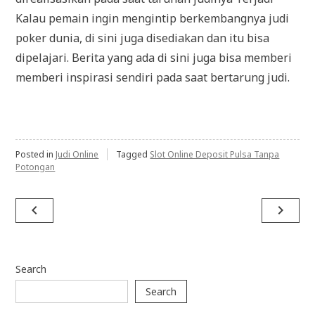
Kalau pemain ingin mengintip berkembangnya judi
poker dunia, di sini juga disediakan dan itu bisa
dipelajari. Berita yang ada di sini juga bisa memberi
memberi inspirasi sendiri pada saat bertarung judi.
Posted in
Judi Online
Tagged
Slot Online Deposit Pulsa Tanpa
Potongan
Post
navigate_before
navigate_next
navigation
Search
Search