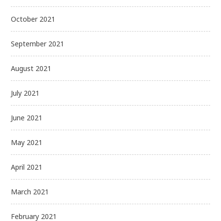
October 2021
September 2021
August 2021
July 2021
June 2021
May 2021
April 2021
March 2021
February 2021