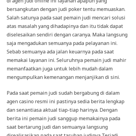
di agen judi online ini layanan apapun yang
bersangkutan dengan judi poker tentu memuaskan.
Salah satunya pada saat pemain judi mencari solusi
atas masalah yang dihadapinya dan itu tidak dapat
diselesaikan sendiri dengan caranya. Maka langsung
saja mengadukan semuanya pada pelayanan ini.
Sebab semuanya ada jalan keuarnya pada saat
memakai layanan ini. Seluruhnya pemain judi mahir
memanfaatkan juga untuk lebih mudah dalam
mengumpulkan kemenangan menjanjikan di sini.
Pada saat pemain judi sudah bergabung di dalam
agen casino resmi ini pastinya sedia berita lengkap
dan senantiasa aktual tiap-tiap harinya. Dengan
berita ini pemain judi sanggup memakainya pada
saat bertarung judi dan semuanya langsung
direalisasikan pada saat taruhan judinya Terjadi