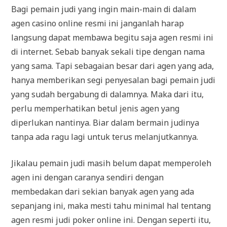
Bagi pemain judi yang ingin main-main di dalam
agen casino online resmi ini janganlah harap
langsung dapat membawa begitu saja agen resmi ini
di internet. Sebab banyak sekali tipe dengan nama
yang sama. Tapi sebagaian besar dari agen yang ada,
hanya memberikan segi penyesalan bagi pemain judi
yang sudah bergabung di dalamnya. Maka dari itu,
perlu memperhatikan betul jenis agen yang
diperlukan nantinya. Biar dalam bermain judinya
tanpa ada ragu lagi untuk terus melanjutkannya.
Jikalau pemain judi masih belum dapat memperoleh
agen ini dengan caranya sendiri dengan
membedakan dari sekian banyak agen yang ada
sepanjang ini, maka mesti tahu minimal hal tentang
agen resmi judi poker online ini. Dengan seperti itu,