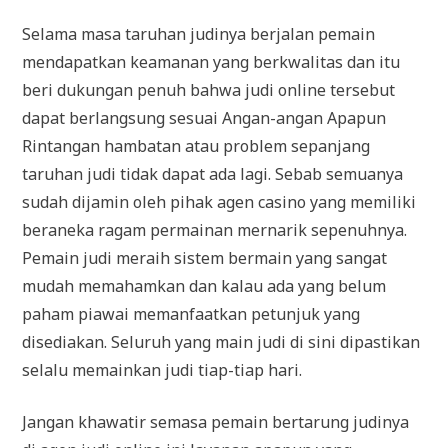
Selama masa taruhan judinya berjalan pemain
mendapatkan keamanan yang berkwalitas dan itu
beri dukungan penuh bahwa judi online tersebut
dapat berlangsung sesuai Angan-angan Apapun
Rintangan hambatan atau problem sepanjang
taruhan judi tidak dapat ada lagi. Sebab semuanya
sudah dijamin oleh pihak agen casino yang memiliki
beraneka ragam permainan mernarik sepenuhnya.
Pemain judi meraih sistem bermain yang sangat
mudah memahamkan dan kalau ada yang belum
paham piawai memanfaatkan petunjuk yang
disediakan. Seluruh yang main judi di sini dipastikan
selalu memainkan judi tiap-tiap hari.
Jangan khawatir semasa pemain bertarung judinya