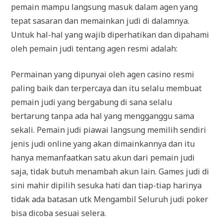
pemain mampu langsung masuk dalam agen yang
tepat sasaran dan memainkan judi di dalamnya.
Untuk hal-hal yang wajib diperhatikan dan dipahami
oleh pemain judi tentang agen resmi adalah:
Permainan yang dipunyai oleh agen casino resmi
paling baik dan terpercaya dan itu selalu membuat
pemain judi yang bergabung di sana selalu
bertarung tanpa ada hal yang mengganggu sama
sekali. Pemain judi piawai langsung memilih sendiri
jenis judi online yang akan dimainkannya dan itu
hanya memanfaatkan satu akun dari pemain judi
saja, tidak butuh menambah akun lain. Games judi di
sini mahir dipilih sesuka hati dan tiap-tiap harinya
tidak ada batasan utk Mengambil Seluruh judi poker
bisa dicoba sesuai selera.