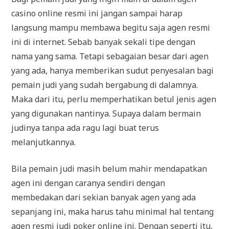
casino online resmi ini jangan sampai harap
langsung mampu membawa begitu saja agen resmi
ini di internet. Sebab banyak sekali tipe dengan
nama yang sama. Tetapi sebagaian besar dari agen
yang ada, hanya memberikan sudut penyesalan bagi
pemain judi yang sudah bergabung di dalamnya.
Maka dari itu, perlu memperhatikan betul jenis agen
yang digunakan nantinya. Supaya dalam bermain
judinya tanpa ada ragu lagi buat terus
melanjutkannya.
Bila pemain judi masih belum mahir mendapatkan
agen ini dengan caranya sendiri dengan
membedakan dari sekian banyak agen yang ada
sepanjang ini, maka harus tahu minimal hal tentang
agen resmi judi poker online ini. Dengan seperti itu,