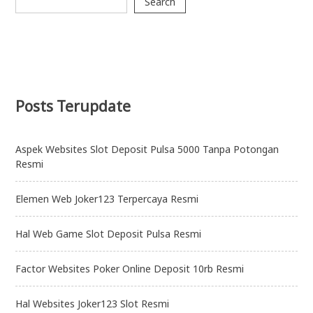
Search
Posts Terupdate
Aspek Websites Slot Deposit Pulsa 5000 Tanpa Potongan
Resmi
Elemen Web Joker123 Terpercaya Resmi
Hal Web Game Slot Deposit Pulsa Resmi
Factor Websites Poker Online Deposit 10rb Resmi
Hal Websites Joker123 Slot Resmi