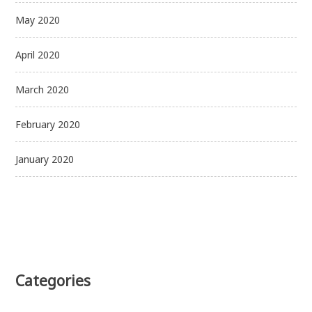
May 2020
April 2020
March 2020
February 2020
January 2020
Categories