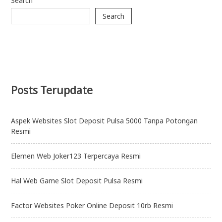
Search
Search
Posts Terupdate
Aspek Websites Slot Deposit Pulsa 5000 Tanpa Potongan
Resmi
Elemen Web Joker123 Terpercaya Resmi
Hal Web Game Slot Deposit Pulsa Resmi
Factor Websites Poker Online Deposit 10rb Resmi