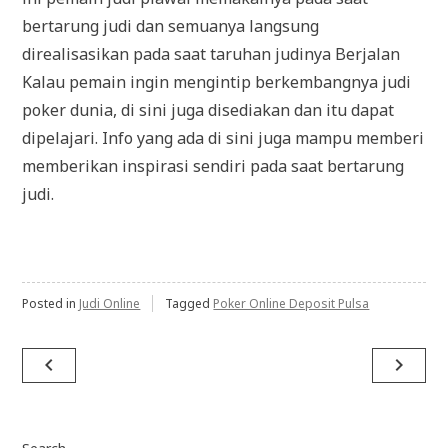
bertarung judi dan semuanya langsung
direalisasikan pada saat taruhan judinya Berjalan
Kalau pemain ingin mengintip berkembangnya judi
poker dunia, di sini juga disediakan dan itu dapat
dipelajari. Info yang ada di sini juga mampu memberi
memberikan inspirasi sendiri pada saat bertarung
judi.
Posted in
Judi Online
Tagged
Poker Online Deposit Pulsa
Post
navigate_before
navigate_next
navigation