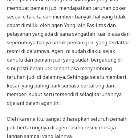
membuat pemain judi mendapatkan taruhan poker
sesuai cita-cita dan memberi banyak hal yang tidak
dapat dimiliki oleh agen Yang lain Fasilitas dan
pelayanan yang ada di sana sangatlah luar biasa dan
sepenuhnya hanya untuk pemain judi yang terdaftar
resmi di dalamnya. Agen ini sudah diakui sejak
dahulu dan pemain judi yang sudah bergabung di
sini pasti betah utk senantiasa menyambung
taruhan judi di dalamnya. Sehingga selalu memberi
kesan yang paling baik semasa bertarung dan
memberi sudut seru tersendiri selagi taruhannya
dijalani dalam agen ini.
Oleh karena itu, sangat diharapkan seluruh pemain
judi bertarungnya di agen casino resmi ini saja
jangan sampai yang lainnya.