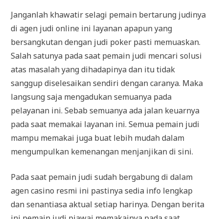
Janganlah khawatir selagi pemain bertarung judinya
di agen judi online ini layanan apapun yang
bersangkutan dengan judi poker pasti memuaskan.
Salah satunya pada saat pemain judi mencari solusi
atas masalah yang dihadapinya dan itu tidak
sanggup diselesaikan sendiri dengan caranya. Maka
langsung saja mengadukan semuanya pada
pelayanan ini. Sebab semuanya ada jalan keuarnya
pada saat memakai layanan ini. Semua pemain judi
mampu memakai juga buat lebih mudah dalam
mengumpulkan kemenangan menjanjikan di sini.
Pada saat pemain judi sudah bergabung di dalam
agen casino resmi ini pastinya sedia info lengkap
dan senantiasa aktual setiap harinya. Dengan berita
ini pemain judi piawai memakainya pada saat