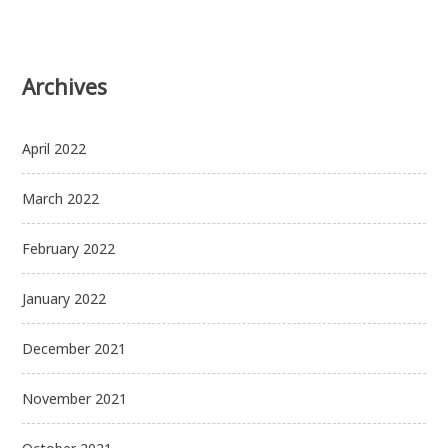
Archives
April 2022
March 2022
February 2022
January 2022
December 2021
November 2021