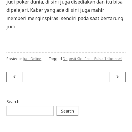
judi poker dunia, di sini juga disediakan dan itu bisa
dipelajari. Kabar yang ada di sini juga mahir
memberi menginspirasi sendiri pada saat bertarung
judi.
Posted in
Judi Online
Tagged
Deposit Slot Pakai Pulsa Telkomsel
Post
navigate_before
navigate_next
navigation
Search
Search