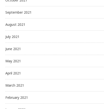
October 2021
September 2021
August 2021
July 2021
June 2021
May 2021
April 2021
March 2021
February 2021