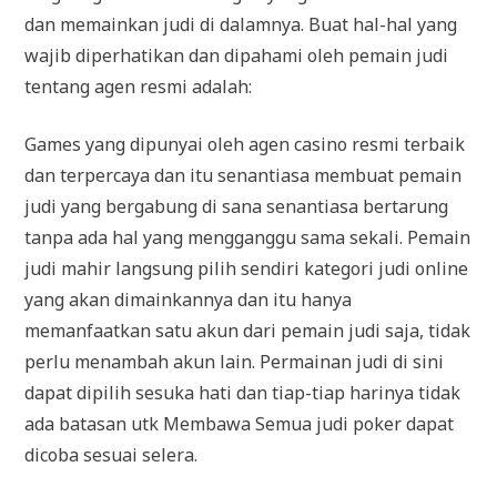
dan memainkan judi di dalamnya. Buat hal-hal yang
wajib diperhatikan dan dipahami oleh pemain judi
tentang agen resmi adalah:
Games yang dipunyai oleh agen casino resmi terbaik
dan terpercaya dan itu senantiasa membuat pemain
judi yang bergabung di sana senantiasa bertarung
tanpa ada hal yang mengganggu sama sekali. Pemain
judi mahir langsung pilih sendiri kategori judi online
yang akan dimainkannya dan itu hanya
memanfaatkan satu akun dari pemain judi saja, tidak
perlu menambah akun lain. Permainan judi di sini
dapat dipilih sesuka hati dan tiap-tiap harinya tidak
ada batasan utk Membawa Semua judi poker dapat
dicoba sesuai selera.