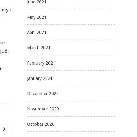
June 2021
uanya
May 2021
i
April 2021
dan
March 2021
judi
February 2021
a
January 2021
December 2020
November 2020
October 2020
navigate_next
t