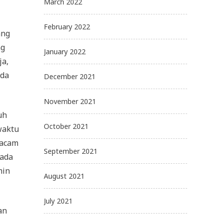
March 2022
February 2022
ang
ng
January 2022
ja,
ada
December 2021
November 2021
uh
October 2021
waktu
macam
September 2021
 ada
min
August 2021
July 2021
an