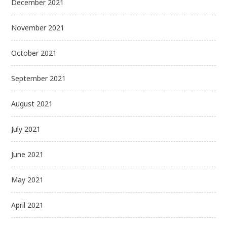
December 2021
November 2021
October 2021
September 2021
August 2021
July 2021
June 2021
May 2021
April 2021