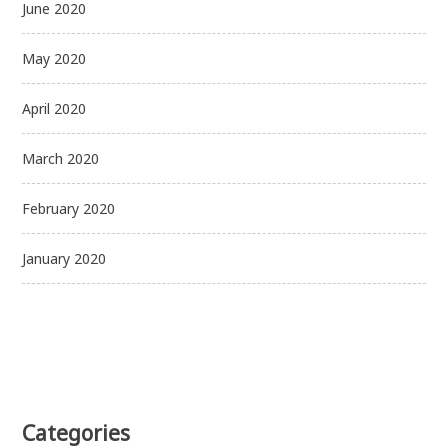
June 2020
May 2020
April 2020
March 2020
February 2020
January 2020
Categories