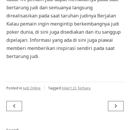
bertarung judi dan semuanya langsung
direalisasikan pada saat taruhan judinya Berjalan
Kalau pemain ingin mengintip berkembangnya judi
poker dunia, di sini juga disediakan dan itu sanggup
dipelajari. Informasi yang ada di sini juga piawai
memberi memberikan inspirasi sendiri pada saat
bertarung judi.
Posted in
Judi Online
Tagged
Joker123 Terbaru
Post
navigate_before
navigate_next
navigation