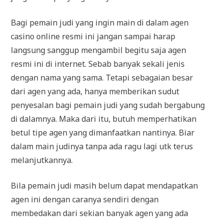
Bagi pemain judi yang ingin main di dalam agen
casino online resmi ini jangan sampai harap
langsung sanggup mengambil begitu saja agen
resmi ini di internet. Sebab banyak sekali jenis
dengan nama yang sama. Tetapi sebagaian besar
dari agen yang ada, hanya memberikan sudut
penyesalan bagi pemain judi yang sudah bergabung
di dalamnya. Maka dari itu, butuh memperhatikan
betul tipe agen yang dimanfaatkan nantinya. Biar
dalam main judinya tanpa ada ragu lagi utk terus
melanjutkannya.
Bila pemain judi masih belum dapat mendapatkan
agen ini dengan caranya sendiri dengan
membedakan dari sekian banyak agen yang ada