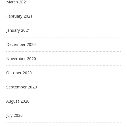
March 2021
February 2021
January 2021
December 2020
November 2020
October 2020
September 2020
August 2020
July 2020