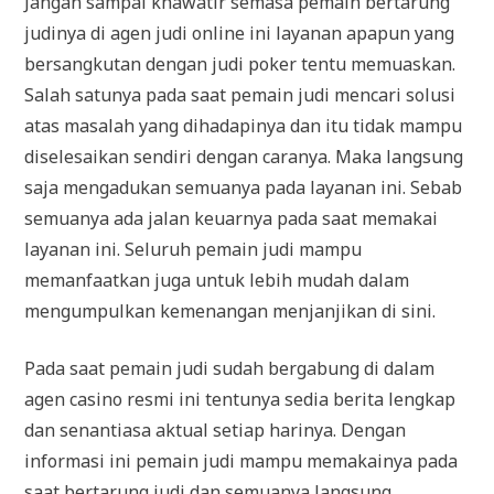
Jangan sampai khawatir semasa pemain bertarung
judinya di agen judi online ini layanan apapun yang
bersangkutan dengan judi poker tentu memuaskan.
Salah satunya pada saat pemain judi mencari solusi
atas masalah yang dihadapinya dan itu tidak mampu
diselesaikan sendiri dengan caranya. Maka langsung
saja mengadukan semuanya pada layanan ini. Sebab
semuanya ada jalan keuarnya pada saat memakai
layanan ini. Seluruh pemain judi mampu
memanfaatkan juga untuk lebih mudah dalam
mengumpulkan kemenangan menjanjikan di sini.
Pada saat pemain judi sudah bergabung di dalam
agen casino resmi ini tentunya sedia berita lengkap
dan senantiasa aktual setiap harinya. Dengan
informasi ini pemain judi mampu memakainya pada
saat bertarung judi dan semuanya langsung