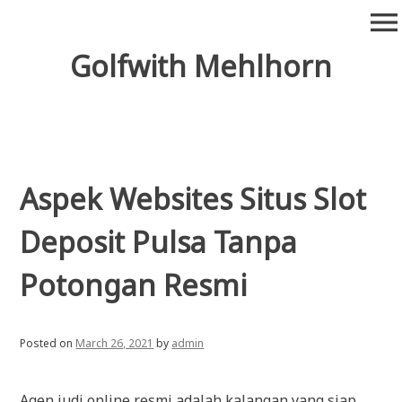
Skip
menu
to
content
Golfwith Mehlhorn
Aspek Websites Situs Slot
Deposit Pulsa Tanpa
Potongan Resmi
Posted on
March 26, 2021
by
admin
Agen judi online resmi adalah kalangan yang siap