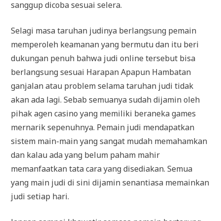
sanggup dicoba sesuai selera.
Selagi masa taruhan judinya berlangsung pemain
memperoleh keamanan yang bermutu dan itu beri
dukungan penuh bahwa judi online tersebut bisa
berlangsung sesuai Harapan Apapun Hambatan
ganjalan atau problem selama taruhan judi tidak
akan ada lagi. Sebab semuanya sudah dijamin oleh
pihak agen casino yang memiliki beraneka games
mernarik sepenuhnya. Pemain judi mendapatkan
sistem main-main yang sangat mudah memahamkan
dan kalau ada yang belum paham mahir
memanfaatkan tata cara yang disediakan. Semua
yang main judi di sini dijamin senantiasa memainkan
judi setiap hari.