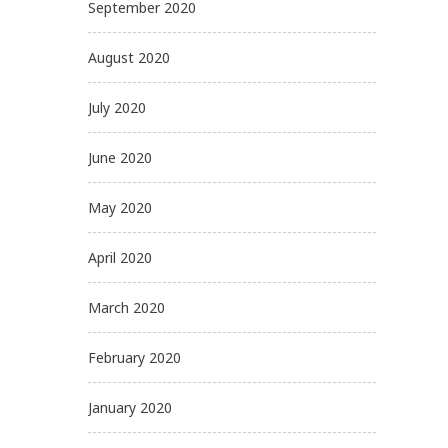
September 2020
August 2020
July 2020
June 2020
May 2020
April 2020
March 2020
February 2020
January 2020