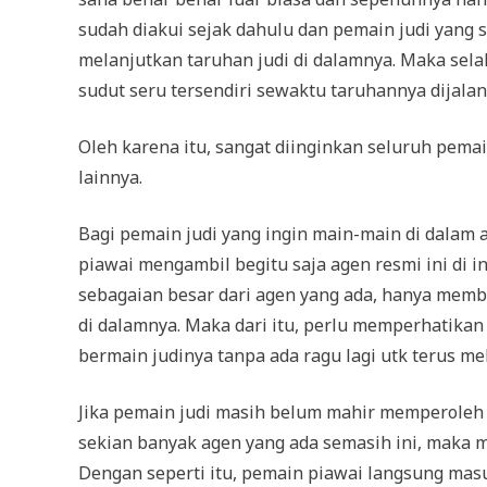
sudah diakui sejak dahulu dan pemain judi yang 
melanjutkan taruhan judi di dalamnya. Maka sel
sudut seru tersendiri sewaktu taruhannya dijalan
Oleh karena itu, sangat diinginkan seluruh pemai
lainnya.
Bagi pemain judi yang ingin main-main di dalam 
piawai mengambil begitu saja agen resmi ini di i
sebagaian besar dari agen yang ada, hanya memb
di dalamnya. Maka dari itu, perlu memperhatikan
bermain judinya tanpa ada ragu lagi utk terus me
Jika pemain judi masih belum mahir memperoleh
sekian banyak agen yang ada semasih ini, maka me
Dengan seperti itu, pemain piawai langsung mas