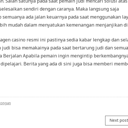
 Salah satunya pada saat pemain judi mencari solusi atas
iselesaikan sendiri dengan caranya. Maka langsung saja
b semuanya ada jalan keuarnya pada saat menggunakan la
lebih mudah dalam menyatukan kemenangan menjanjikan di 
gen casino resmi ini pastinya sedia kabar lengkap dan sel
in judi bisa memakainya pada saat bertarung judi dan semu
ya Berjalan Apabila pemain ingin mengintip berkembangnya
r dipelajari. Berita yang ada di sini juga bisa memberi memb
otongan
Next pos