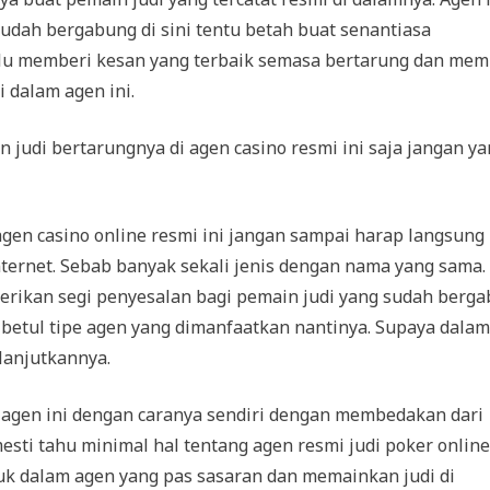
sudah bergabung di sini tentu betah buat senantiasa
alu memberi kesan yang terbaik semasa bertarung dan mem
i dalam agen ini.
n judi bertarungnya di agen casino resmi ini saja jangan y
agen casino online resmi ini jangan sampai harap langsung
nternet. Sebab banyak sekali jenis dengan nama yang sama.
erikan segi penyesalan bagi pemain judi yang sudah berg
 betul tipe agen yang dimanfaatkan nantinya. Supaya dalam
lanjutkannya.
 agen ini dengan caranya sendiri dengan membedakan dari
sti tahu minimal hal tentang agen resmi judi poker online 
uk dalam agen yang pas sasaran dan memainkan judi di