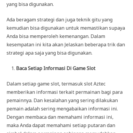
yang bisa digunakan.
Ada beragam strategi dan juga teknik gitu yang
kemudian bisa digunakan untuk memastikan supaya
Anda bisa memperoleh kemenangan. Dalam
kesempatan ini kita akan Jelaskan beberapa trik dan
strategi apa saja yang bisa digunakan.
Baca Setiap Informasi Di Game Slot
Dalam setiap game slot, termasuk slot Aztec
memberikan informasi terkait permainan bagi para
pemainnya. Dan kesalahan yang sering dilakukan
pemain adalah sering mengabaikan informasi ini.
Dengan membaca dan memahami informasi ini,
maka Anda dapat memahami setiap putaran dan