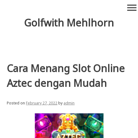
Skip
menu
to
content
Golfwith Mehlhorn
Cara Menang Slot Online
Aztec dengan Mudah
Posted on
February 27, 2022
by
admin