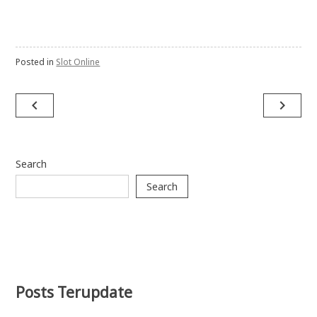
Posted in
Slot Online
Post
navigate_before
navigate_next
navigation
Search
Search
Posts Terupdate