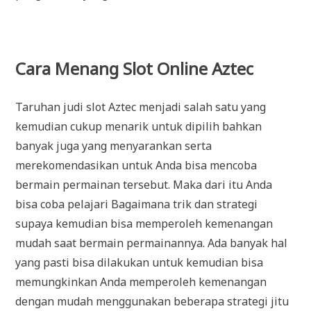
Cara Menang Slot Online Aztec
Taruhan judi slot Aztec menjadi salah satu yang
kemudian cukup menarik untuk dipilih bahkan
banyak juga yang menyarankan serta
merekomendasikan untuk Anda bisa mencoba
bermain permainan tersebut. Maka dari itu Anda
bisa coba pelajari Bagaimana trik dan strategi
supaya kemudian bisa memperoleh kemenangan
mudah saat bermain permainannya. Ada banyak hal
yang pasti bisa dilakukan untuk kemudian bisa
memungkinkan Anda memperoleh kemenangan
dengan mudah menggunakan beberapa strategi jitu