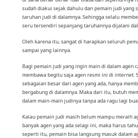
sudah diakui sejak dahulu dan pemain judi yang s
taruhan judi di dalamnya. Sehingga selalu membe
seru tersendiri sepanjang taruhannya dijalani dal
Oleh karena itu, sangat di harapkan seluruh pema
sampai yang lainnya.
Bagi pemain judi yang ingin main di dalam agen 
membawa begitu saja agen resmi ini di internet.
sebagaian besar dari agen yang ada, hanya memb
bergabung di dalamnya. Maka dari itu, butuh mem
dalam main-main judinya tanpa ada ragu lagi bua
Kalau pemain judi masih belum mampu meraih ag
banyak agen yang ada selagi ini, maka harus tahu
seperti itu, pemain bisa langsung masuk dalam a