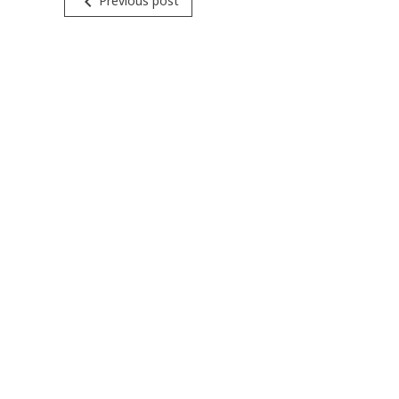
navigate_before
Previous post
navigation