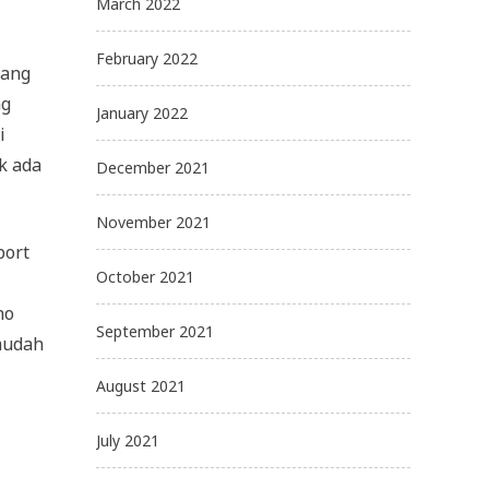
March 2022
February 2022
yang
ng
January 2022
i
ak ada
December 2021
November 2021
port
October 2021
no
September 2021
mudah
August 2021
July 2021