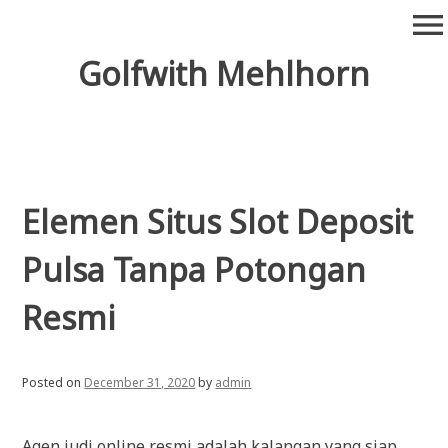
Skip
menu
to
content
Golfwith Mehlhorn
Elemen Situs Slot Deposit
Pulsa Tanpa Potongan
Resmi
Posted on
December 31, 2020
by
admin
Agen judi online resmi adalah kalangan yang siap