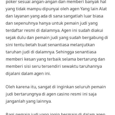
poker sesuai angan-angan dan memberi banyak hal
yang tidak mampu dipunyai oleh agen Yang lain Alat
dan layanan yang ada di sana sangatlah luar biasa
dan sepenuhnya hanya untuk pemain judi yang
terdaftar resmi di dalamnya. Agen ini sudah diakui
sejak dulu dan pemain judi yang sudah bergabung di
sini tentu betah buat senantiasa melanjutkan
taruhan judi di dalamnya. Sehingga senantiasa
memberi kesan yang terbaik selama bertarung dan
memberi sisi seru tersendiri sewaktu taruhannya
dijalani dalam agen ini.
Oleh karena itu, sangat di inginkan seluruh pemain
judi bertarungnya di agen casino resmi ini saja
janganlah yang lainnya.
Bagi pemain judi yang ingin bermain di dalam agen