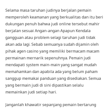
Selama masa taruhan judinya berjalan pemain
memperoleh keamanan yang berkualitas dan itu beri
dukungan penuh bahwa judi online tersebut mahir
berjalan sesuai Angan-angan Apapun Kendala
gangguan atau problem selagi taruhan judi tidak
akan ada lagi. Sebab semuanya sudah dijamin oleh
pihak agen casino yang memiliki bermacam macam
permainan mernarik sepenuhnya. Pemain judi
mendapati system main-main yang sangat mudah
memahamkan dan apabila ada yang belum paham
sanggup memakai panduan yang disediakan. Semua
yang bermain judi di sini dipastikan selalu
memainkan judi setiap hari.
Janganlah khawatir sepanjang pemain bertarung