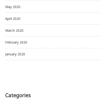
May 2020
April 2020
March 2020
February 2020
January 2020
Categories