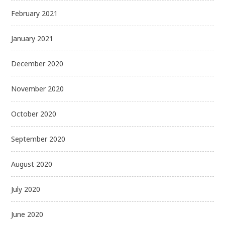
February 2021
January 2021
December 2020
November 2020
October 2020
September 2020
August 2020
July 2020
June 2020