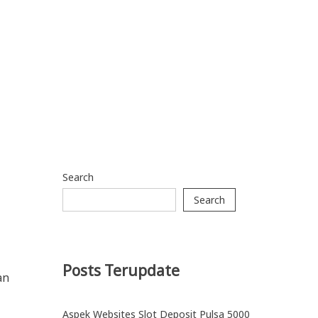
Search
Search
Posts Terupdate
an
Aspek Websites Slot Deposit Pulsa 5000