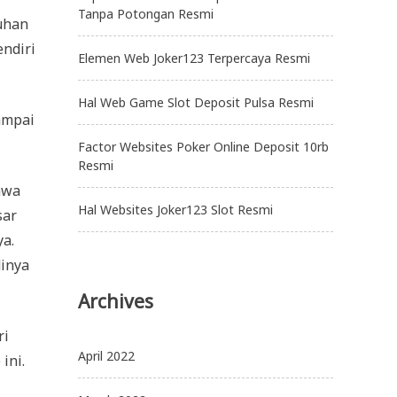
Tanpa Potongan Resmi
ruhan
endiri
Elemen Web Joker123 Terpercaya Resmi
Hal Web Game Slot Deposit Pulsa Resmi
sampai
Factor Websites Poker Online Deposit 10rb
Resmi
awa
Hal Websites Joker123 Slot Resmi
sar
a.
dinya
Archives
ri
April 2022
ini.