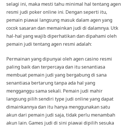
selagi ini, maka mesti tahu minimal hal tentang agen
resmi judi poker online ini. Dengan seperti itu,
pemain piawai langsung masuk dalam agen yang
cocok sasaran dan memainkan judi di dalamnya. Utk
hal-hal yang wajib diperhatikan dan dipahami oleh
pemain judi tentang agen resmi adalah:
Permainan yang dipunyai oleh agen casino resmi
paling baik dan terpercaya dan itu senantiasa
membuat pemain judi yang bergabung di sana
senantiasa bertarung tanpa ada hal yang
mengganggu sama sekali. Pemain judi mahir
langsung pilih sendiri type judi online yang dapat
dimainkannya dan itu hanya menggunakan satu
akun dari pemain judi saja, tidak perlu menambah
akun lain. Games judi di sini piawai dipilih sesuka