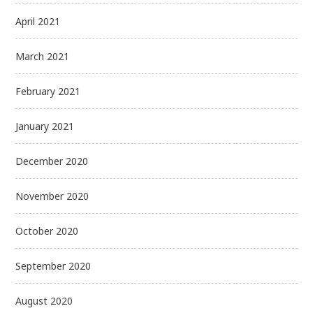
April 2021
March 2021
February 2021
January 2021
December 2020
November 2020
October 2020
September 2020
August 2020