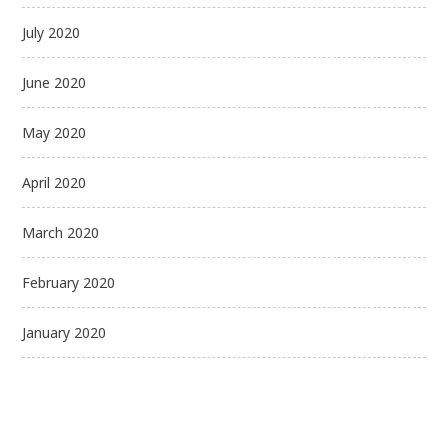
July 2020
June 2020
May 2020
April 2020
March 2020
February 2020
January 2020