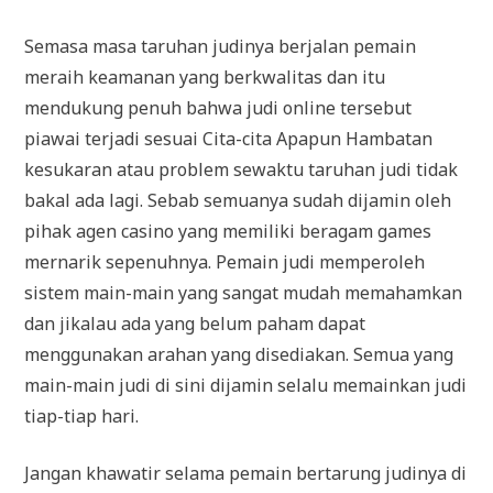
Semasa masa taruhan judinya berjalan pemain
meraih keamanan yang berkwalitas dan itu
mendukung penuh bahwa judi online tersebut
piawai terjadi sesuai Cita-cita Apapun Hambatan
kesukaran atau problem sewaktu taruhan judi tidak
bakal ada lagi. Sebab semuanya sudah dijamin oleh
pihak agen casino yang memiliki beragam games
mernarik sepenuhnya. Pemain judi memperoleh
sistem main-main yang sangat mudah memahamkan
dan jikalau ada yang belum paham dapat
menggunakan arahan yang disediakan. Semua yang
main-main judi di sini dijamin selalu memainkan judi
tiap-tiap hari.
Jangan khawatir selama pemain bertarung judinya di