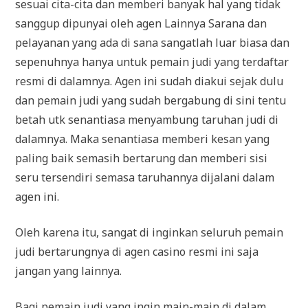
sesuai cita-cita dan memberi banyak hal yang tidak
sanggup dipunyai oleh agen Lainnya Sarana dan
pelayanan yang ada di sana sangatlah luar biasa dan
sepenuhnya hanya untuk pemain judi yang terdaftar
resmi di dalamnya. Agen ini sudah diakui sejak dulu
dan pemain judi yang sudah bergabung di sini tentu
betah utk senantiasa menyambung taruhan judi di
dalamnya. Maka senantiasa memberi kesan yang
paling baik semasih bertarung dan memberi sisi
seru tersendiri semasa taruhannya dijalani dalam
agen ini.
Oleh karena itu, sangat di inginkan seluruh pemain
judi bertarungnya di agen casino resmi ini saja
jangan yang lainnya.
Bagi pemain judi yang ingin main-main di dalam