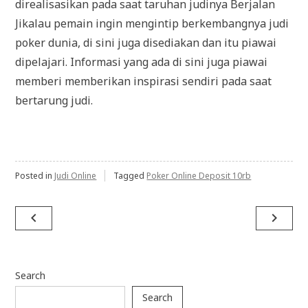
direalisasikan pada saat taruhan judinya Berjalan
Jikalau pemain ingin mengintip berkembangnya judi
poker dunia, di sini juga disediakan dan itu piawai
dipelajari. Informasi yang ada di sini juga piawai
memberi memberikan inspirasi sendiri pada saat
bertarung judi.
Posted in
Judi Online
Tagged
Poker Online Deposit 10rb
Post
navigate_before
navigate_next
navigation
Search
Search