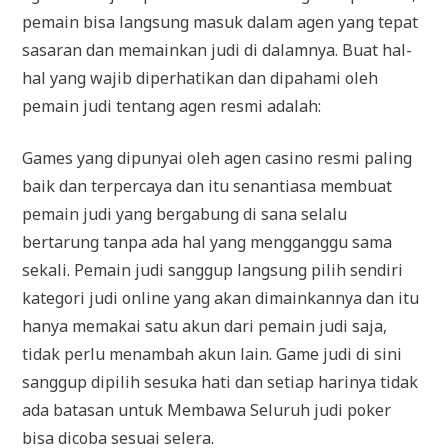
pemain bisa langsung masuk dalam agen yang tepat
sasaran dan memainkan judi di dalamnya. Buat hal-
hal yang wajib diperhatikan dan dipahami oleh
pemain judi tentang agen resmi adalah:
Games yang dipunyai oleh agen casino resmi paling
baik dan terpercaya dan itu senantiasa membuat
pemain judi yang bergabung di sana selalu
bertarung tanpa ada hal yang mengganggu sama
sekali. Pemain judi sanggup langsung pilih sendiri
kategori judi online yang akan dimainkannya dan itu
hanya memakai satu akun dari pemain judi saja,
tidak perlu menambah akun lain. Game judi di sini
sanggup dipilih sesuka hati dan setiap harinya tidak
ada batasan untuk Membawa Seluruh judi poker
bisa dicoba sesuai selera.