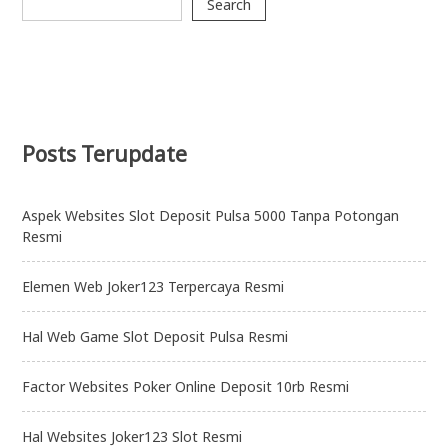
Search
Posts Terupdate
Aspek Websites Slot Deposit Pulsa 5000 Tanpa Potongan
Resmi
Elemen Web Joker123 Terpercaya Resmi
Hal Web Game Slot Deposit Pulsa Resmi
Factor Websites Poker Online Deposit 10rb Resmi
Hal Websites Joker123 Slot Resmi