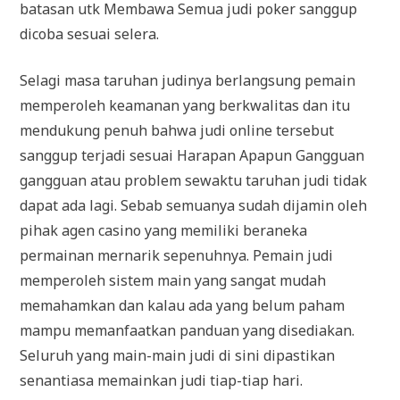
batasan utk Membawa Semua judi poker sanggup
dicoba sesuai selera.
Selagi masa taruhan judinya berlangsung pemain
memperoleh keamanan yang berkwalitas dan itu
mendukung penuh bahwa judi online tersebut
sanggup terjadi sesuai Harapan Apapun Gangguan
gangguan atau problem sewaktu taruhan judi tidak
dapat ada lagi. Sebab semuanya sudah dijamin oleh
pihak agen casino yang memiliki beraneka
permainan mernarik sepenuhnya. Pemain judi
memperoleh sistem main yang sangat mudah
memahamkan dan kalau ada yang belum paham
mampu memanfaatkan panduan yang disediakan.
Seluruh yang main-main judi di sini dipastikan
senantiasa memainkan judi tiap-tiap hari.