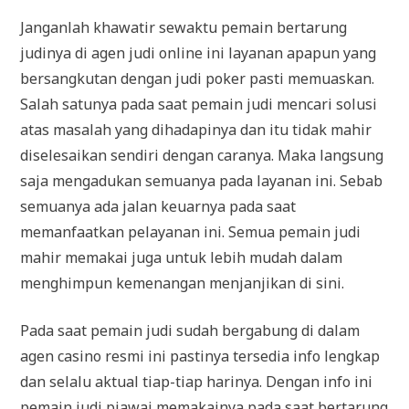
Janganlah khawatir sewaktu pemain bertarung
judinya di agen judi online ini layanan apapun yang
bersangkutan dengan judi poker pasti memuaskan.
Salah satunya pada saat pemain judi mencari solusi
atas masalah yang dihadapinya dan itu tidak mahir
diselesaikan sendiri dengan caranya. Maka langsung
saja mengadukan semuanya pada layanan ini. Sebab
semuanya ada jalan keuarnya pada saat
memanfaatkan pelayanan ini. Semua pemain judi
mahir memakai juga untuk lebih mudah dalam
menghimpun kemenangan menjanjikan di sini.
Pada saat pemain judi sudah bergabung di dalam
agen casino resmi ini pastinya tersedia info lengkap
dan selalu aktual tiap-tiap harinya. Dengan info ini
pemain judi piawai memakainya pada saat bertarung