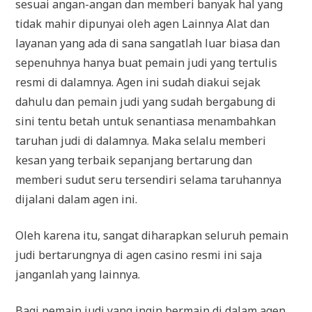
sesuai angan-angan dan memberi banyak hal yang
tidak mahir dipunyai oleh agen Lainnya Alat dan
layanan yang ada di sana sangatlah luar biasa dan
sepenuhnya hanya buat pemain judi yang tertulis
resmi di dalamnya. Agen ini sudah diakui sejak
dahulu dan pemain judi yang sudah bergabung di
sini tentu betah untuk senantiasa menambahkan
taruhan judi di dalamnya. Maka selalu memberi
kesan yang terbaik sepanjang bertarung dan
memberi sudut seru tersendiri selama taruhannya
dijalani dalam agen ini.
Oleh karena itu, sangat diharapkan seluruh pemain
judi bertarungnya di agen casino resmi ini saja
janganlah yang lainnya.
Bagi pemain judi yang ingin bermain di dalam agen