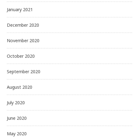
January 2021
December 2020
November 2020
October 2020
September 2020
August 2020
July 2020
June 2020
May 2020