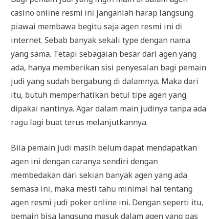
casino online resmi ini janganlah harap langsung
piawai membawa begitu saja agen resmi ini di
internet. Sebab banyak sekali type dengan nama
yang sama. Tetapi sebagaian besar dari agen yang
ada, hanya memberikan sisi penyesalan bagi pemain
judi yang sudah bergabung di dalamnya. Maka dari
itu, butuh memperhatikan betul tipe agen yang
dipakai nantinya. Agar dalam main judinya tanpa ada
ragu lagi buat terus melanjutkannya.
Bila pemain judi masih belum dapat mendapatkan
agen ini dengan caranya sendiri dengan
membedakan dari sekian banyak agen yang ada
semasa ini, maka mesti tahu minimal hal tentang
agen resmi judi poker online ini. Dengan seperti itu,
pemain bisa langsung masuk dalam agen yang pas