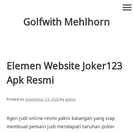
Skip
menu
to
content
Golfwith Mehlhorn
Elemen Website Joker123
Apk Resmi
Posted on
September 24, 2020
by
admin
Agen judi online resmi yakni kalangan yang siap
membuat pemain judi mendapati taruhan poker