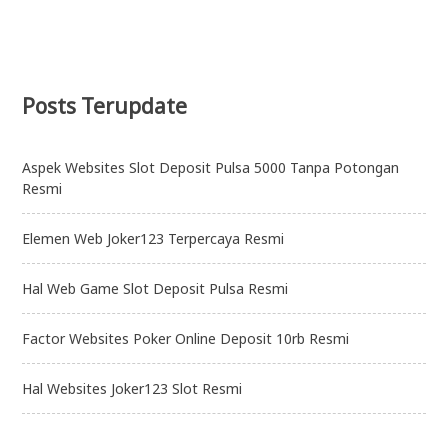
Posts Terupdate
Aspek Websites Slot Deposit Pulsa 5000 Tanpa Potongan
Resmi
Elemen Web Joker123 Terpercaya Resmi
Hal Web Game Slot Deposit Pulsa Resmi
Factor Websites Poker Online Deposit 10rb Resmi
Hal Websites Joker123 Slot Resmi