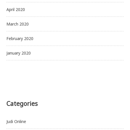
April 2020
March 2020
February 2020
January 2020
Categories
Judi Online