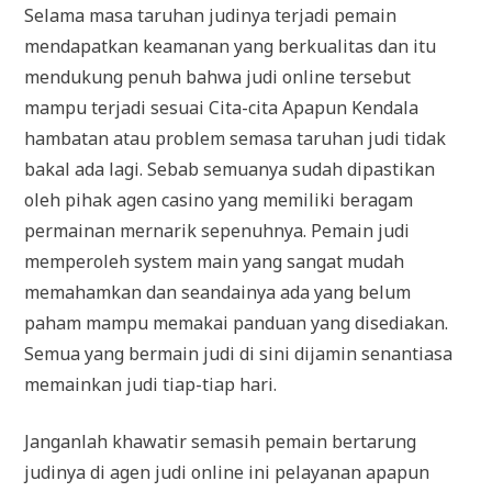
Selama masa taruhan judinya terjadi pemain
mendapatkan keamanan yang berkualitas dan itu
mendukung penuh bahwa judi online tersebut
mampu terjadi sesuai Cita-cita Apapun Kendala
hambatan atau problem semasa taruhan judi tidak
bakal ada lagi. Sebab semuanya sudah dipastikan
oleh pihak agen casino yang memiliki beragam
permainan mernarik sepenuhnya. Pemain judi
memperoleh system main yang sangat mudah
memahamkan dan seandainya ada yang belum
paham mampu memakai panduan yang disediakan.
Semua yang bermain judi di sini dijamin senantiasa
memainkan judi tiap-tiap hari.
Janganlah khawatir semasih pemain bertarung
judinya di agen judi online ini pelayanan apapun