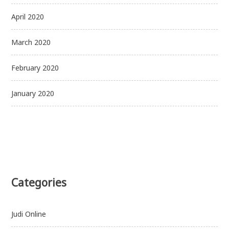
April 2020
March 2020
February 2020
January 2020
Categories
Judi Online