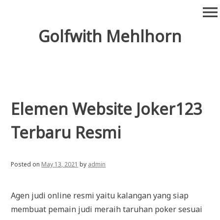
Skip
menu
to
content
Golfwith Mehlhorn
Elemen Website Joker123
Terbaru Resmi
Posted on
May 13, 2021
by
admin
Agen judi online resmi yaitu kalangan yang siap
membuat pemain judi meraih taruhan poker sesuai