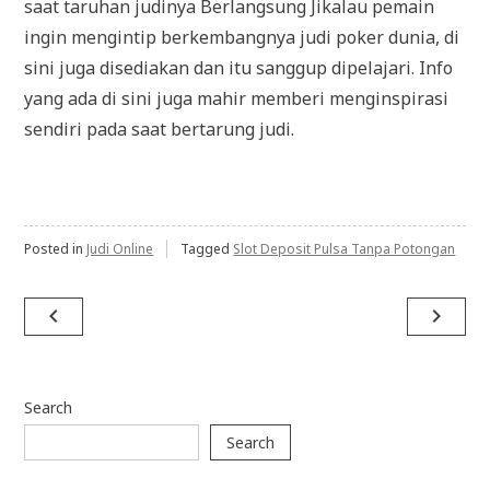
saat taruhan judinya Berlangsung Jikalau pemain
ingin mengintip berkembangnya judi poker dunia, di
sini juga disediakan dan itu sanggup dipelajari. Info
yang ada di sini juga mahir memberi menginspirasi
sendiri pada saat bertarung judi.
Posted in
Judi Online
Tagged
Slot Deposit Pulsa Tanpa Potongan
Post
navigate_before
navigate_next
navigation
Search
Search