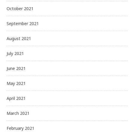
October 2021
September 2021
August 2021
July 2021
June 2021
May 2021
April 2021
March 2021
February 2021