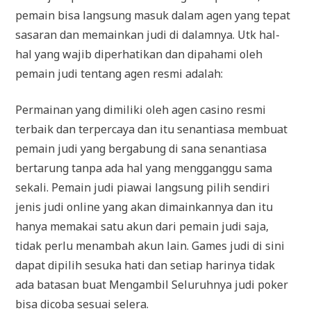
pemain bisa langsung masuk dalam agen yang tepat
sasaran dan memainkan judi di dalamnya. Utk hal-
hal yang wajib diperhatikan dan dipahami oleh
pemain judi tentang agen resmi adalah:
Permainan yang dimiliki oleh agen casino resmi
terbaik dan terpercaya dan itu senantiasa membuat
pemain judi yang bergabung di sana senantiasa
bertarung tanpa ada hal yang mengganggu sama
sekali. Pemain judi piawai langsung pilih sendiri
jenis judi online yang akan dimainkannya dan itu
hanya memakai satu akun dari pemain judi saja,
tidak perlu menambah akun lain. Games judi di sini
dapat dipilih sesuka hati dan setiap harinya tidak
ada batasan buat Mengambil Seluruhnya judi poker
bisa dicoba sesuai selera.