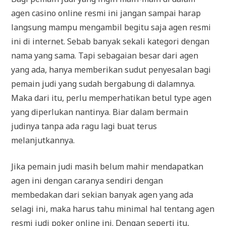
agen casino online resmi ini jangan sampai harap
langsung mampu mengambil begitu saja agen resmi
ini di internet. Sebab banyak sekali kategori dengan
nama yang sama. Tapi sebagaian besar dari agen
yang ada, hanya memberikan sudut penyesalan bagi
pemain judi yang sudah bergabung di dalamnya.
Maka dari itu, perlu memperhatikan betul type agen
yang diperlukan nantinya. Biar dalam bermain
judinya tanpa ada ragu lagi buat terus
melanjutkannya.
Jika pemain judi masih belum mahir mendapatkan
agen ini dengan caranya sendiri dengan
membedakan dari sekian banyak agen yang ada
selagi ini, maka harus tahu minimal hal tentang agen
resmi judi poker online ini. Dengan seperti itu,