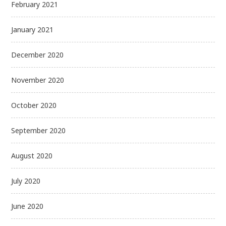
February 2021
January 2021
December 2020
November 2020
October 2020
September 2020
August 2020
July 2020
June 2020