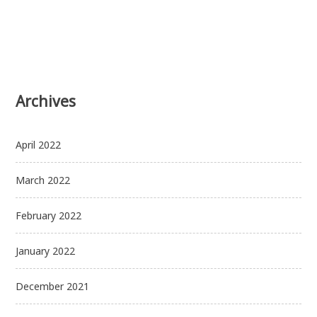
Archives
April 2022
March 2022
February 2022
January 2022
December 2021