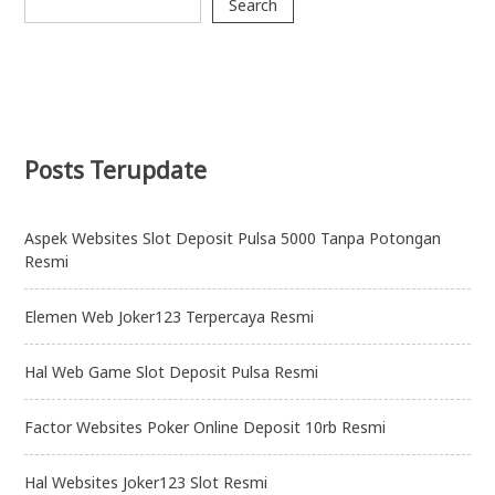
Search
Posts Terupdate
Aspek Websites Slot Deposit Pulsa 5000 Tanpa Potongan
Resmi
Elemen Web Joker123 Terpercaya Resmi
Hal Web Game Slot Deposit Pulsa Resmi
Factor Websites Poker Online Deposit 10rb Resmi
Hal Websites Joker123 Slot Resmi