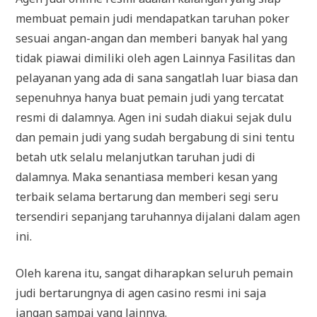
membuat pemain judi mendapatkan taruhan poker
sesuai angan-angan dan memberi banyak hal yang
tidak piawai dimiliki oleh agen Lainnya Fasilitas dan
pelayanan yang ada di sana sangatlah luar biasa dan
sepenuhnya hanya buat pemain judi yang tercatat
resmi di dalamnya. Agen ini sudah diakui sejak dulu
dan pemain judi yang sudah bergabung di sini tentu
betah utk selalu melanjutkan taruhan judi di
dalamnya. Maka senantiasa memberi kesan yang
terbaik selama bertarung dan memberi segi seru
tersendiri sepanjang taruhannya dijalani dalam agen
ini.
Oleh karena itu, sangat diharapkan seluruh pemain
judi bertarungnya di agen casino resmi ini saja
jangan sampai yang lainnya.