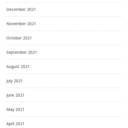
December 2021
November 2021
October 2021
September 2021
August 2021
July 2021
June 2021
May 2021
April 2021