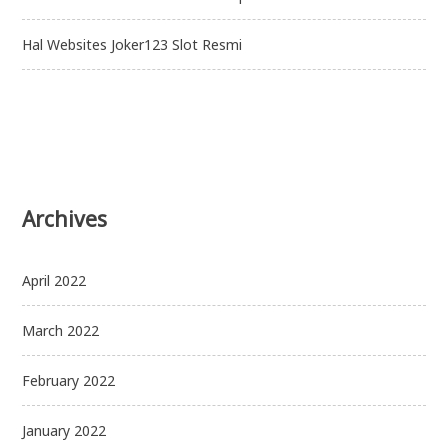
Hal Websites Joker123 Slot Resmi
Archives
April 2022
March 2022
February 2022
January 2022