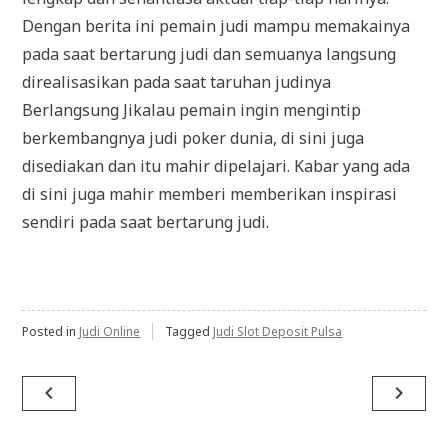
Dengan berita ini pemain judi mampu memakainya
pada saat bertarung judi dan semuanya langsung
direalisasikan pada saat taruhan judinya
Berlangsung Jikalau pemain ingin mengintip
berkembangnya judi poker dunia, di sini juga
disediakan dan itu mahir dipelajari. Kabar yang ada
di sini juga mahir memberi memberikan inspirasi
sendiri pada saat bertarung judi.
Posted in
Judi Online
Tagged
Judi Slot Deposit Pulsa
Post
navigate_before
navigate_next
navigation