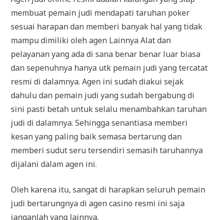
membuat pemain judi mendapati taruhan poker
sesuai harapan dan memberi banyak hal yang tidak
mampu dimiliki oleh agen Lainnya Alat dan
pelayanan yang ada di sana benar benar luar biasa
dan sepenuhnya hanya utk pemain judi yang tercatat
resmi di dalamnya. Agen ini sudah diakui sejak
dahulu dan pemain judi yang sudah bergabung di
sini pasti betah untuk selalu menambahkan taruhan
judi di dalamnya. Sehingga senantiasa memberi
kesan yang paling baik semasa bertarung dan
memberi sudut seru tersendiri semasih taruhannya
dijalani dalam agen ini.
Oleh karena itu, sangat di harapkan seluruh pemain
judi bertarungnya di agen casino resmi ini saja
janganlah yang lainnya.