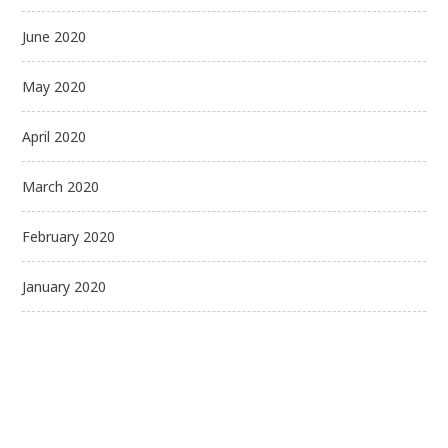
June 2020
May 2020
April 2020
March 2020
February 2020
January 2020