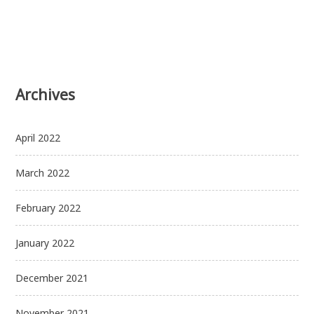
Archives
April 2022
March 2022
February 2022
January 2022
December 2021
November 2021