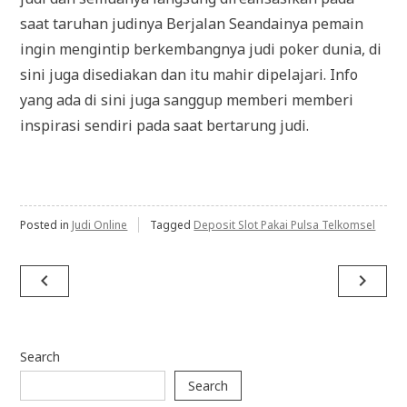
saat taruhan judinya Berjalan Seandainya pemain
ingin mengintip berkembangnya judi poker dunia, di
sini juga disediakan dan itu mahir dipelajari. Info
yang ada di sini juga sanggup memberi memberi
inspirasi sendiri pada saat bertarung judi.
Posted in
Judi Online
Tagged
Deposit Slot Pakai Pulsa Telkomsel
Post
navigate_before
navigate_next
navigation
Search
Search