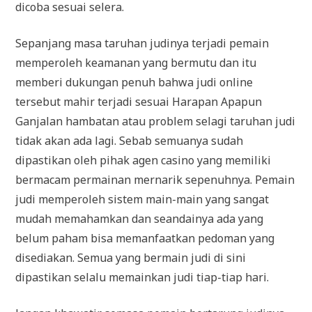
dicoba sesuai selera.
Sepanjang masa taruhan judinya terjadi pemain
memperoleh keamanan yang bermutu dan itu
memberi dukungan penuh bahwa judi online
tersebut mahir terjadi sesuai Harapan Apapun
Ganjalan hambatan atau problem selagi taruhan judi
tidak akan ada lagi. Sebab semuanya sudah
dipastikan oleh pihak agen casino yang memiliki
bermacam permainan mernarik sepenuhnya. Pemain
judi memperoleh sistem main-main yang sangat
mudah memahamkan dan seandainya ada yang
belum paham bisa memanfaatkan pedoman yang
disediakan. Semua yang bermain judi di sini
dipastikan selalu memainkan judi tiap-tiap hari.