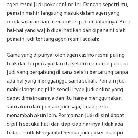
agen resmi judi poker online ini. Dengan seperti itu,
pemain mahir langsung masuk dalam agen yang
cocok sasaran dan memainkan judi di dalamnya. Buat
hal-hal yang wajib diperhatikan dan dipahami oleh
pemain judi tentang agen resmi adalah:
Game yang dipunyai oleh agen casino resmi paling
baik dan terpercaya dan itu selalu membuat pemain
judi yang bergabung di sana selalu bertarung tanpa
ada hal yang mengganggu sama sekali. Pemain judi
mahir langsung pilih sendiri type judi online yang
dapat dimainkannya dan itu hanya menggunakan
satu akun dari pemain judi saja, tidak perlu
menambah akun lain. Permainan judi di sini dapat
dipilih sesuka hati dan tiap-tiap harinya tidak ada
batasan utk Mengambil Semua judi poker mampu