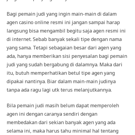
Bagi pemain judi yang ingin main-main di dalam
agen casino online resmi ini jangan sampai harap
langsung bisa mengambil begitu saja agen resmi ini
di internet. Sebab banyak sekali tipe dengan nama
yang sama. Tetapi sebagaian besar dari agen yang
ada, hanya memberikan sisi penyesalan bagi pemain
judi yang sudah bergabung di dalamnya. Maka dari
itu, butuh memperhatikan betul tipe agen yang
dipakai nantinya. Biar dalam main-main judinya
tanpa ada ragu lagi utk terus melanjutkannya.
Bila pemain judi masih belum dapat memperoleh
agen ini dengan caranya sendiri dengan
membedakan dari sekian banyak agen yang ada
selama ini, maka harus tahu minimal hal tentang