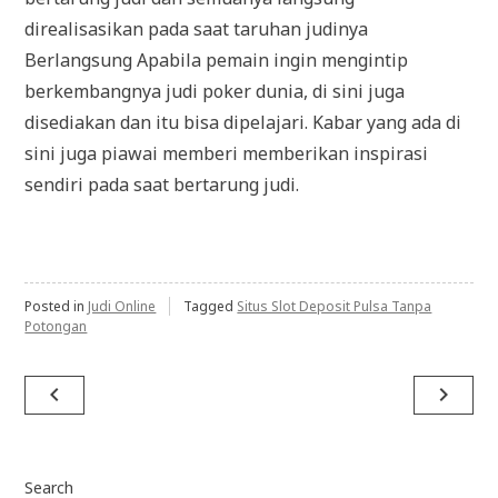
direalisasikan pada saat taruhan judinya
Berlangsung Apabila pemain ingin mengintip
berkembangnya judi poker dunia, di sini juga
disediakan dan itu bisa dipelajari. Kabar yang ada di
sini juga piawai memberi memberikan inspirasi
sendiri pada saat bertarung judi.
Posted in
Judi Online
Tagged
Situs Slot Deposit Pulsa Tanpa
Potongan
Post
navigate_before
navigate_next
navigation
Search