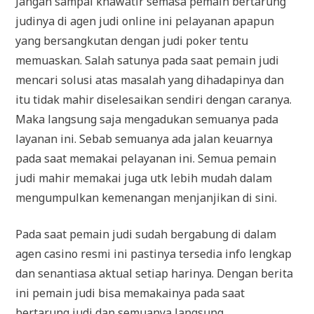
Jangan sampai khawatir semasa pemain bertarung
judinya di agen judi online ini pelayanan apapun
yang bersangkutan dengan judi poker tentu
memuaskan. Salah satunya pada saat pemain judi
mencari solusi atas masalah yang dihadapinya dan
itu tidak mahir diselesaikan sendiri dengan caranya.
Maka langsung saja mengadukan semuanya pada
layanan ini. Sebab semuanya ada jalan keuarnya
pada saat memakai pelayanan ini. Semua pemain
judi mahir memakai juga utk lebih mudah dalam
mengumpulkan kemenangan menjanjikan di sini.
Pada saat pemain judi sudah bergabung di dalam
agen casino resmi ini pastinya tersedia info lengkap
dan senantiasa aktual setiap harinya. Dengan berita
ini pemain judi bisa memakainya pada saat
bertarung judi dan semuanya langsung