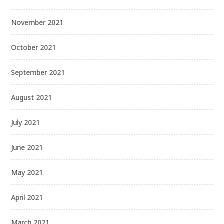
November 2021
October 2021
September 2021
August 2021
July 2021
June 2021
May 2021
April 2021
March 2021