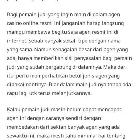
Bagi pemain judi yang ingin main di dalam agen
casino online resmi ini janganlah harap langsung
mampu membawa begitu saja agen resmi ini di
internet. Sebab banyak sekali tipe dengan nama
yang sama. Namun sebagaian besar dari agen yang
ada, hanya memberikan sisi penyesalan bagi pemain
judi yang sudah bergabung di dalamnya. Maka dari
itu, perlu memperhatikan betul jenis agen yang
dipakai nantinya. Biar dalam main judinya tanpa ada
ragu lagi utk terus melanjutkannya.
Kalau pemain judi masih belum dapat mendapati
agen ini dengan caranya sendiri dengan
membedakan dari sekian banyak agen yang ada
sewaktu ini, maka mesti tahu minimal hal tentang