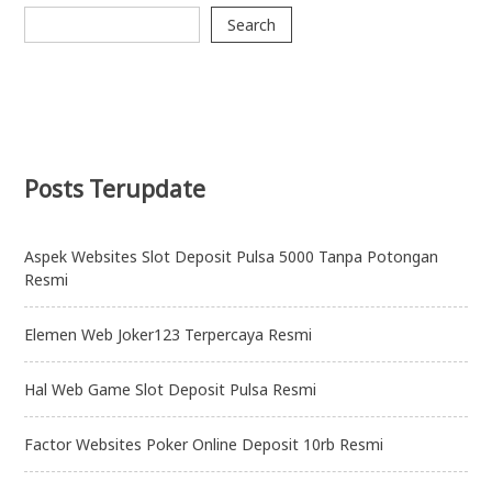
Search
Posts Terupdate
Aspek Websites Slot Deposit Pulsa 5000 Tanpa Potongan
Resmi
Elemen Web Joker123 Terpercaya Resmi
Hal Web Game Slot Deposit Pulsa Resmi
Factor Websites Poker Online Deposit 10rb Resmi