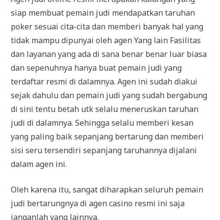
siap membuat pemain judi mendapatkan taruhan
poker sesuai cita-cita dan memberi banyak hal yang
tidak mampu dipunyai oleh agen Yang lain Fasilitas
dan layanan yang ada di sana benar benar luar biasa
dan sepenuhnya hanya buat pemain judi yang
terdaftar resmi di dalamnya. Agen ini sudah diakui
sejak dahulu dan pemain judi yang sudah bergabung
di sini tentu betah utk selalu meneruskan taruhan
judi di dalamnya. Sehingga selalu memberi kesan
yang paling baik sepanjang bertarung dan memberi
sisi seru tersendiri sepanjang taruhannya dijalani
dalam agen ini.
Oleh karena itu, sangat diharapkan seluruh pemain
judi bertarungnya di agen casino resmi ini saja
janganlah yang lainnya.