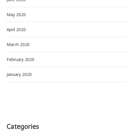
May 2020
April 2020
March 2020
February 2020
January 2020
Categories