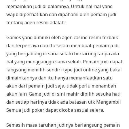
memainkan judi di dalamnya. Untuk hal-hal yang
wajib diperhatikan dan dipahami oleh pemain judi
tentang agen resmi adalah:
Games yang dimiliki oleh agen casino resmi terbaik
dan terpercaya dan itu selalu membuat pemain judi
yang bergabung di sana selalu bertarung tanpa ada
hal yang mengganggu sama sekali. Pemain judi dapat
langsung memilih sendiri type judi online yang bakal
dimainkannya dan itu hanya memanfaatkan satu
akun dari pemain judi saja, tidak perlu menambah
akun lain. Game judi di sini mahir dipilih sesuka hati
dan setiap harinya tidak ada batasan utk Mengambil
Semua judi poker dapat dicoba sesuai selera.
Semasih masa taruhan judinya berlangsung pemain