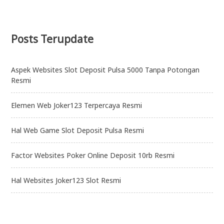
Posts Terupdate
Aspek Websites Slot Deposit Pulsa 5000 Tanpa Potongan
Resmi
Elemen Web Joker123 Terpercaya Resmi
Hal Web Game Slot Deposit Pulsa Resmi
Factor Websites Poker Online Deposit 10rb Resmi
Hal Websites Joker123 Slot Resmi