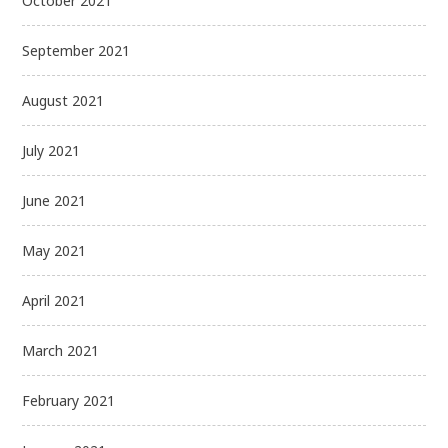
October 2021
September 2021
August 2021
July 2021
June 2021
May 2021
April 2021
March 2021
February 2021