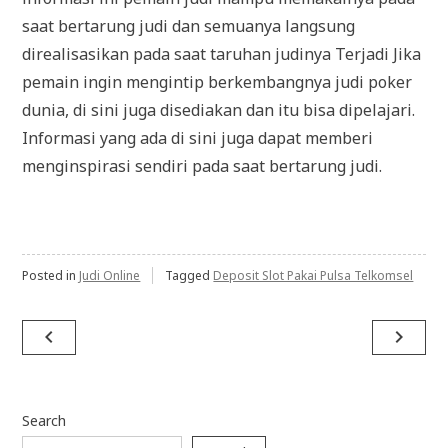
saat bertarung judi dan semuanya langsung
direalisasikan pada saat taruhan judinya Terjadi Jika
pemain ingin mengintip berkembangnya judi poker
dunia, di sini juga disediakan dan itu bisa dipelajari.
Informasi yang ada di sini juga dapat memberi
menginspirasi sendiri pada saat bertarung judi.
Posted in
Judi Online
Tagged
Deposit Slot Pakai Pulsa Telkomsel
Post
navigate_before
navigate_next
navigation
Search