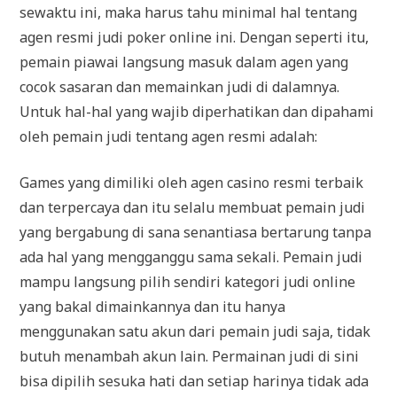
sewaktu ini, maka harus tahu minimal hal tentang
agen resmi judi poker online ini. Dengan seperti itu,
pemain piawai langsung masuk dalam agen yang
cocok sasaran dan memainkan judi di dalamnya.
Untuk hal-hal yang wajib diperhatikan dan dipahami
oleh pemain judi tentang agen resmi adalah:
Games yang dimiliki oleh agen casino resmi terbaik
dan terpercaya dan itu selalu membuat pemain judi
yang bergabung di sana senantiasa bertarung tanpa
ada hal yang mengganggu sama sekali. Pemain judi
mampu langsung pilih sendiri kategori judi online
yang bakal dimainkannya dan itu hanya
menggunakan satu akun dari pemain judi saja, tidak
butuh menambah akun lain. Permainan judi di sini
bisa dipilih sesuka hati dan setiap harinya tidak ada