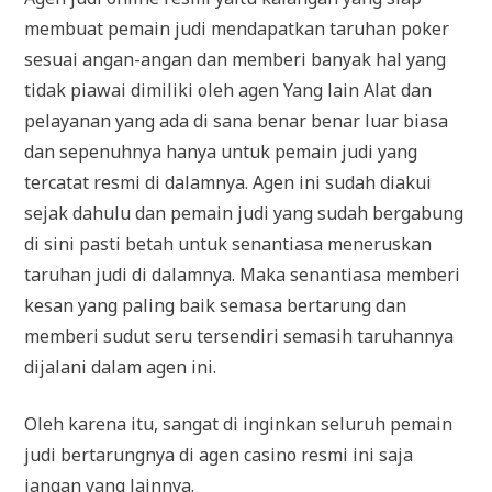
membuat pemain judi mendapatkan taruhan poker
sesuai angan-angan dan memberi banyak hal yang
tidak piawai dimiliki oleh agen Yang lain Alat dan
pelayanan yang ada di sana benar benar luar biasa
dan sepenuhnya hanya untuk pemain judi yang
tercatat resmi di dalamnya. Agen ini sudah diakui
sejak dahulu dan pemain judi yang sudah bergabung
di sini pasti betah untuk senantiasa meneruskan
taruhan judi di dalamnya. Maka senantiasa memberi
kesan yang paling baik semasa bertarung dan
memberi sudut seru tersendiri semasih taruhannya
dijalani dalam agen ini.
Oleh karena itu, sangat di inginkan seluruh pemain
judi bertarungnya di agen casino resmi ini saja
jangan yang lainnya.