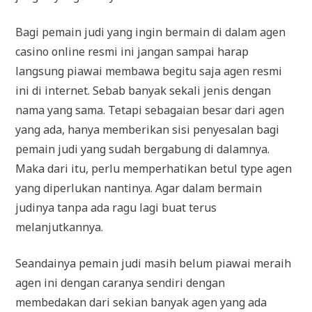
Bagi pemain judi yang ingin bermain di dalam agen
casino online resmi ini jangan sampai harap
langsung piawai membawa begitu saja agen resmi
ini di internet. Sebab banyak sekali jenis dengan
nama yang sama. Tetapi sebagaian besar dari agen
yang ada, hanya memberikan sisi penyesalan bagi
pemain judi yang sudah bergabung di dalamnya.
Maka dari itu, perlu memperhatikan betul type agen
yang diperlukan nantinya. Agar dalam bermain
judinya tanpa ada ragu lagi buat terus
melanjutkannya.
Seandainya pemain judi masih belum piawai meraih
agen ini dengan caranya sendiri dengan
membedakan dari sekian banyak agen yang ada