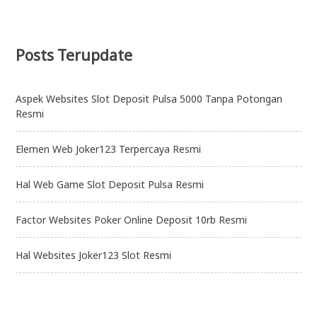
Posts Terupdate
Aspek Websites Slot Deposit Pulsa 5000 Tanpa Potongan
Resmi
Elemen Web Joker123 Terpercaya Resmi
Hal Web Game Slot Deposit Pulsa Resmi
Factor Websites Poker Online Deposit 10rb Resmi
Hal Websites Joker123 Slot Resmi