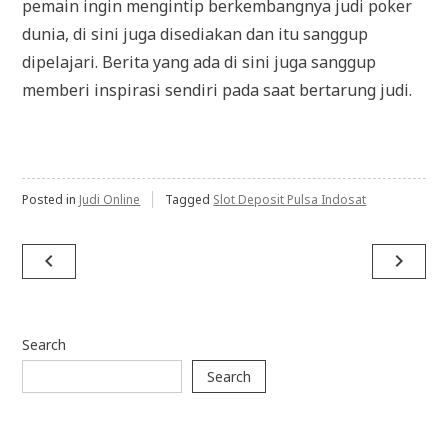
pemain ingin mengintip berkembangnya judi poker
dunia, di sini juga disediakan dan itu sanggup
dipelajari. Berita yang ada di sini juga sanggup
memberi inspirasi sendiri pada saat bertarung judi.
Posted in
Judi Online
Tagged
Slot Deposit Pulsa Indosat
Post
navigate_before
navigate_next
navigation
Search
Search