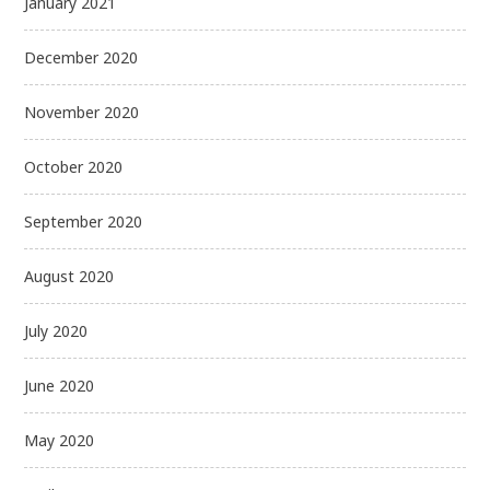
January 2021
December 2020
November 2020
October 2020
September 2020
August 2020
July 2020
June 2020
May 2020