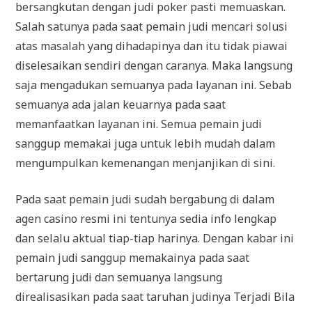
bersangkutan dengan judi poker pasti memuaskan.
Salah satunya pada saat pemain judi mencari solusi
atas masalah yang dihadapinya dan itu tidak piawai
diselesaikan sendiri dengan caranya. Maka langsung
saja mengadukan semuanya pada layanan ini. Sebab
semuanya ada jalan keuarnya pada saat
memanfaatkan layanan ini. Semua pemain judi
sanggup memakai juga untuk lebih mudah dalam
mengumpulkan kemenangan menjanjikan di sini.
Pada saat pemain judi sudah bergabung di dalam
agen casino resmi ini tentunya sedia info lengkap
dan selalu aktual tiap-tiap harinya. Dengan kabar ini
pemain judi sanggup memakainya pada saat
bertarung judi dan semuanya langsung
direalisasikan pada saat taruhan judinya Terjadi Bila