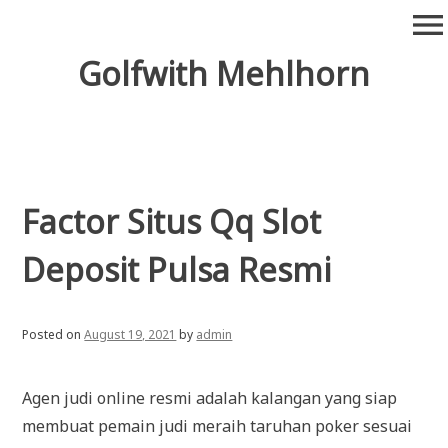
Skip
menu
to
content
Golfwith Mehlhorn
Factor Situs Qq Slot
Deposit Pulsa Resmi
Posted on
August 19, 2021
by
admin
Agen judi online resmi adalah kalangan yang siap
membuat pemain judi meraih taruhan poker sesuai