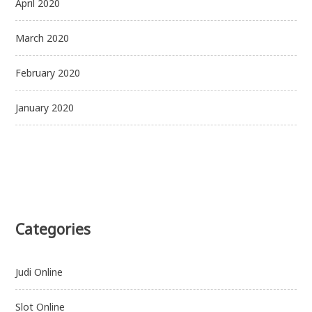
April 2020
March 2020
February 2020
January 2020
Categories
Judi Online
Slot Online