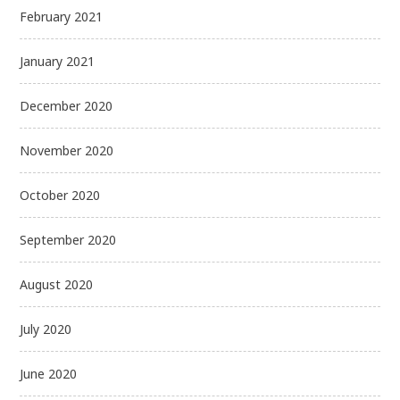
February 2021
January 2021
December 2020
November 2020
October 2020
September 2020
August 2020
July 2020
June 2020