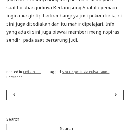
saat taruhan judinya Berlangsung Apabila pemain
ingin mengintip berkembangnya judi poker dunia, di
sini juga disediakan dan itu mahir dipelajari. Info
yang ada di sini juga piawai memberi menginspirasi
sendiri pada saat bertarung judi.
Posted in
Judi Online
Tagged
Slot Deposit Via Pulsa Tanpa
Potongan
Post
navigate_before
navigate_next
navigation
Search
Search