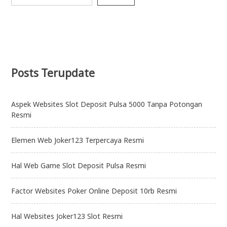
Posts Terupdate
Aspek Websites Slot Deposit Pulsa 5000 Tanpa Potongan
Resmi
Elemen Web Joker123 Terpercaya Resmi
Hal Web Game Slot Deposit Pulsa Resmi
Factor Websites Poker Online Deposit 10rb Resmi
Hal Websites Joker123 Slot Resmi