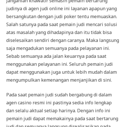
Janganlah khawatir semasih pemain bertarung
judinya di agen judi online ini layanan apapun yang
bersangkutan dengan judi poker tentu memuaskan.
Salah satunya pada saat pemain judi mencari solusi
atas masalah yang dihadapinya dan itu tidak bisa
diselesaikan sendiri dengan caranya. Maka langsung
saja mengadukan semuanya pada pelayanan ini.
Sebab semuanya ada jalan keuarnya pada saat
menggunakan pelayanan ini. Seluruh pemain judi
dapat menggunakan juga untuk lebih mudah dalam
mengumpulkan kemenangan menjanjikan di sini.
Pada saat pemain judi sudah bergabung di dalam
agen casino resmi ini pastinya sedia info lengkap
dan selalu aktual setiap harinya. Dengan info ini
pemain judi dapat memakainya pada saat bertarung
judi dan semuanya langsung direalisasikan pada