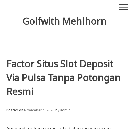
Skip
menu
to
content
Golfwith Mehlhorn
Factor Situs Slot Deposit
Via Pulsa Tanpa Potongan
Resmi
Posted on
November 4, 2020
by
admin
Agen judi online resmi yaitu kalangan yang siap