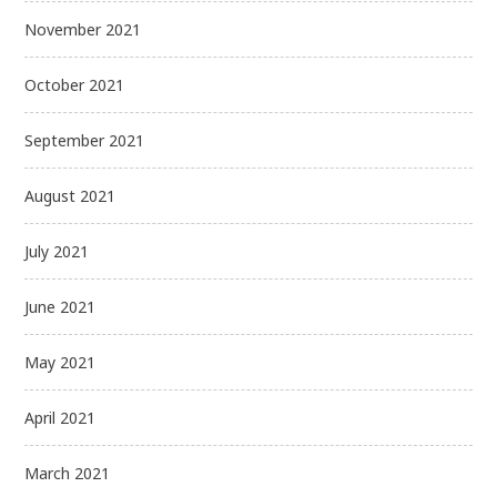
November 2021
October 2021
September 2021
August 2021
July 2021
June 2021
May 2021
April 2021
March 2021