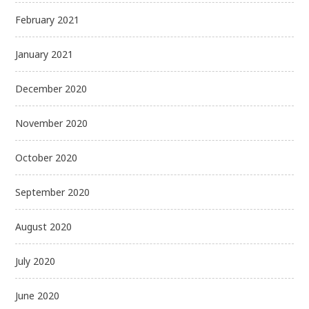
February 2021
January 2021
December 2020
November 2020
October 2020
September 2020
August 2020
July 2020
June 2020