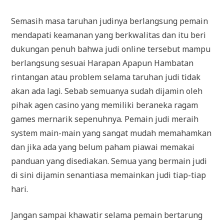
Semasih masa taruhan judinya berlangsung pemain
mendapati keamanan yang berkwalitas dan itu beri
dukungan penuh bahwa judi online tersebut mampu
berlangsung sesuai Harapan Apapun Hambatan
rintangan atau problem selama taruhan judi tidak
akan ada lagi. Sebab semuanya sudah dijamin oleh
pihak agen casino yang memiliki beraneka ragam
games mernarik sepenuhnya. Pemain judi meraih
system main-main yang sangat mudah memahamkan
dan jika ada yang belum paham piawai memakai
panduan yang disediakan. Semua yang bermain judi
di sini dijamin senantiasa memainkan judi tiap-tiap
hari.
Jangan sampai khawatir selama pemain bertarung