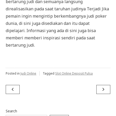
bertarung judi dan semuanya langsung
direalisasikan pada saat taruhan judinya Terjadi Jika
pemain ingin mengintip berkembangnya judi poker
dunia, di sini juga disediakan dan itu dapat
dipelajari. Informasi yang ada di sini juga bisa
memberi memberi inspirasi sendiri pada saat
bertarung judi.
Posted in
Judi Online
Tagged
Slot Online Deposit Pulsa
Post
navigate_before
navigate_next
navigation
Search