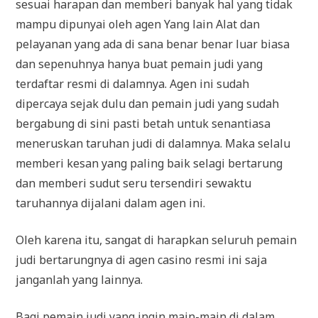
sesuai harapan dan memberi banyak hal yang tidak
mampu dipunyai oleh agen Yang lain Alat dan
pelayanan yang ada di sana benar benar luar biasa
dan sepenuhnya hanya buat pemain judi yang
terdaftar resmi di dalamnya. Agen ini sudah
dipercaya sejak dulu dan pemain judi yang sudah
bergabung di sini pasti betah untuk senantiasa
meneruskan taruhan judi di dalamnya. Maka selalu
memberi kesan yang paling baik selagi bertarung
dan memberi sudut seru tersendiri sewaktu
taruhannya dijalani dalam agen ini.
Oleh karena itu, sangat di harapkan seluruh pemain
judi bertarungnya di agen casino resmi ini saja
janganlah yang lainnya.
Bagi pemain judi yang ingin main-main di dalam