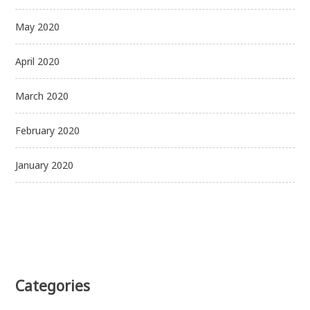
May 2020
April 2020
March 2020
February 2020
January 2020
Categories