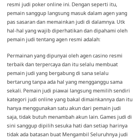
resmi judi poker online ini. Dengan seperti itu,
pemain sanggup langsung masuk dalam agen yang
pas sasaran dan memainkan judi di dalamnya. Utk
hal-hal yang wajib diperhatikan dan dipahami oleh
pemain judi tentang agen resmi adalah:
Permainan yang dipunyai oleh agen casino resmi
terbaik dan terpercaya dan itu selalu membuat
pemain judi yang bergabung di sana selalu
bertarung tanpa ada hal yang mengganggu sama
sekali. Pemain judi piawai langsung memilih sendiri
kategori judi online yang bakal dimainkannya dan itu
hanya menggunakan satu akun dari pemain judi
saja, tidak butuh menambah akun lain. Games judi di
sini sanggup dipilih sesuka hati dan setiap harinya
tidak ada batasan buat Mengambil Seluruhnya judi