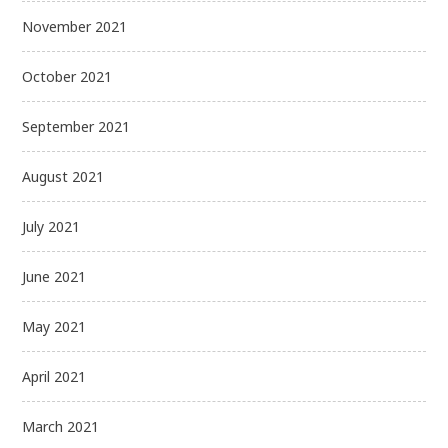
November 2021
October 2021
September 2021
August 2021
July 2021
June 2021
May 2021
April 2021
March 2021