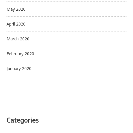
May 2020
April 2020
March 2020
February 2020
January 2020
Categories