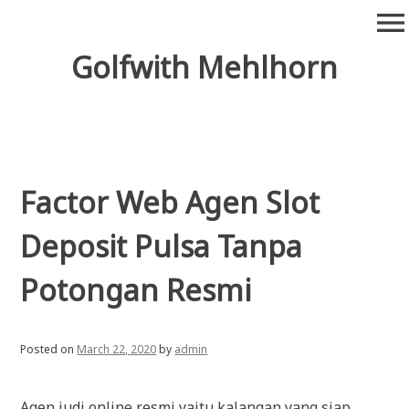
Skip
menu
to
content
Golfwith Mehlhorn
Factor Web Agen Slot
Deposit Pulsa Tanpa
Potongan Resmi
Posted on
March 22, 2020
by
admin
Agen judi online resmi yaitu kalangan yang siap