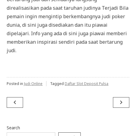
direalisasikan pada saat taruhan judinya Terjadi Bila
pemain ingin mengintip berkembangnya judi poker
dunia, di sini juga disediakan dan itu piawai
dipelajari. Info yang ada di sini juga piawai memberi
memberikan inspirasi sendiri pada saat bertarung
judi.
Posted in
Judi Online
Tagged
Daftar Slot Deposit Pulsa
Post
navigate_before
navigate_next
navigation
Search