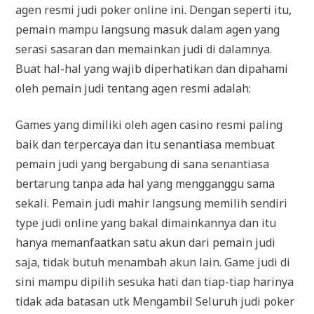
agen resmi judi poker online ini. Dengan seperti itu,
pemain mampu langsung masuk dalam agen yang
serasi sasaran dan memainkan judi di dalamnya.
Buat hal-hal yang wajib diperhatikan dan dipahami
oleh pemain judi tentang agen resmi adalah:
Games yang dimiliki oleh agen casino resmi paling
baik dan terpercaya dan itu senantiasa membuat
pemain judi yang bergabung di sana senantiasa
bertarung tanpa ada hal yang mengganggu sama
sekali. Pemain judi mahir langsung memilih sendiri
type judi online yang bakal dimainkannya dan itu
hanya memanfaatkan satu akun dari pemain judi
saja, tidak butuh menambah akun lain. Game judi di
sini mampu dipilih sesuka hati dan tiap-tiap harinya
tidak ada batasan utk Mengambil Seluruh judi poker