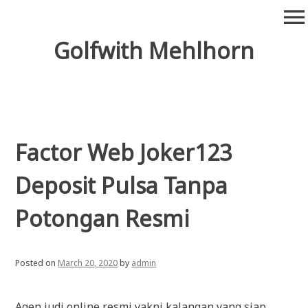
Skip
menu
to
content
Golfwith Mehlhorn
Factor Web Joker123
Deposit Pulsa Tanpa
Potongan Resmi
Posted on
March 20, 2020
by
admin
Agen judi online resmi yakni kalangan yang siap