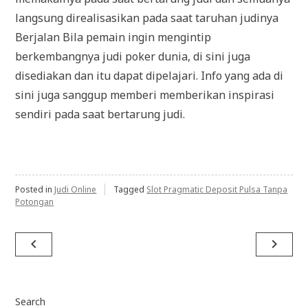
langsung direalisasikan pada saat taruhan judinya
Berjalan Bila pemain ingin mengintip
berkembangnya judi poker dunia, di sini juga
disediakan dan itu dapat dipelajari. Info yang ada di
sini juga sanggup memberi memberikan inspirasi
sendiri pada saat bertarung judi.
Posted in
Judi Online
Tagged
Slot Pragmatic Deposit Pulsa Tanpa
Potongan
Post
navigate_before
navigate_next
navigation
Search