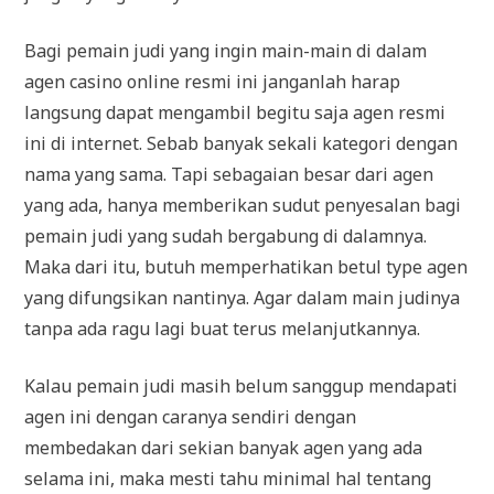
Bagi pemain judi yang ingin main-main di dalam
agen casino online resmi ini janganlah harap
langsung dapat mengambil begitu saja agen resmi
ini di internet. Sebab banyak sekali kategori dengan
nama yang sama. Tapi sebagaian besar dari agen
yang ada, hanya memberikan sudut penyesalan bagi
pemain judi yang sudah bergabung di dalamnya.
Maka dari itu, butuh memperhatikan betul type agen
yang difungsikan nantinya. Agar dalam main judinya
tanpa ada ragu lagi buat terus melanjutkannya.
Kalau pemain judi masih belum sanggup mendapati
agen ini dengan caranya sendiri dengan
membedakan dari sekian banyak agen yang ada
selama ini, maka mesti tahu minimal hal tentang