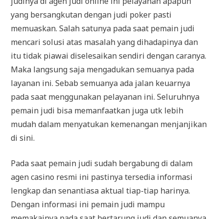
judinya di agen judi online ini pelayanan apapun
yang bersangkutan dengan judi poker pasti
memuaskan. Salah satunya pada saat pemain judi
mencari solusi atas masalah yang dihadapinya dan
itu tidak piawai diselesaikan sendiri dengan caranya.
Maka langsung saja mengadukan semuanya pada
layanan ini. Sebab semuanya ada jalan keuarnya
pada saat menggunakan pelayanan ini. Seluruhnya
pemain judi bisa memanfaatkan juga utk lebih
mudah dalam menyatukan kemenangan menjanjikan
di sini.
Pada saat pemain judi sudah bergabung di dalam
agen casino resmi ini pastinya tersedia informasi
lengkap dan senantiasa aktual tiap-tiap harinya.
Dengan informasi ini pemain judi mampu
memakainya pada saat bertarung judi dan semuanya