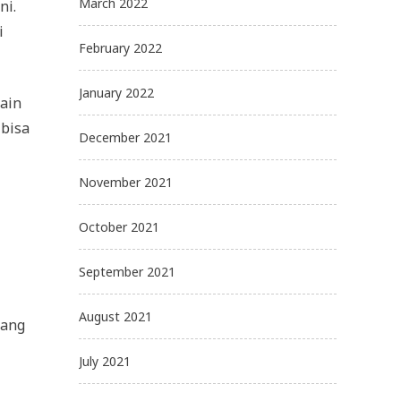
March 2022
ni.
i
February 2022
January 2022
main
 bisa
December 2021
November 2021
October 2021
September 2021
August 2021
yang
July 2021