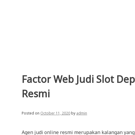
Skip
to
content
Factor Web Judi Slot De
Resmi
Posted on
October 11, 2020
by
admin
Agen judi online resmi merupakan kalangan yang