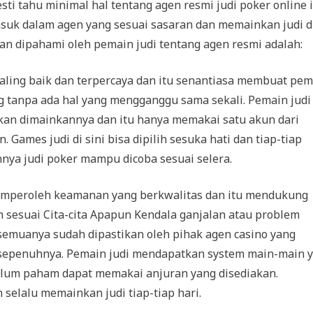
ti tahu minimal hal tentang agen resmi judi poker online i
suk dalam agen yang sesuai sasaran dan memainkan judi d
dan dipahami oleh pemain judi tentang agen resmi adalah:
paling baik dan terpercaya dan itu senantiasa membuat pe
g tanpa ada hal yang mengganggu sama sekali. Pemain judi
 akan dimainkannya dan itu hanya memakai satu akun dari
 Games judi di sini bisa dipilih sesuka hati dan tiap-tiap
nya judi poker mampu dicoba sesuai selera.
emperoleh keamanan yang berkwalitas dan itu mendukung
n sesuai Cita-cita Apapun Kendala ganjalan atau problem
 semuanya sudah dipastikan oleh pihak agen casino yang
epenuhnya. Pemain judi mendapatkan system main-main 
lum paham dapat memakai anjuran yang disediakan.
 selalu memainkan judi tiap-tiap hari.