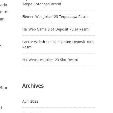
Tanpa Potongan Resmi
 ada
n ini
Elemen Web Joker123 Terpercaya Resmi
kan
Hal Web Game Slot Deposit Pulsa Resmi
Factor Websites Poker Online Deposit 10rb
h
Resmi
Hal Websites Joker123 Slot Resmi
n
Archives
Biar
April 2022
i