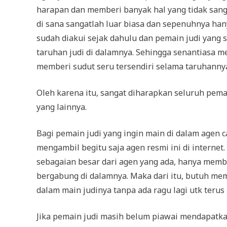
harapan dan memberi banyak hal yang tidak sang
di sana sangatlah luar biasa dan sepenuhnya hany
sudah diakui sejak dahulu dan pemain judi yang 
taruhan judi di dalamnya. Sehingga senantiasa m
memberi sudut seru tersendiri selama taruhannya 
Oleh karena itu, sangat diharapkan seluruh pemai
yang lainnya.
Bagi pemain judi yang ingin main di dalam agen c
mengambil begitu saja agen resmi ini di interne
sebagaian besar dari agen yang ada, hanya memb
bergabung di dalamnya. Maka dari itu, butuh mem
dalam main judinya tanpa ada ragu lagi utk terus
Jika pemain judi masih belum piawai mendapatka