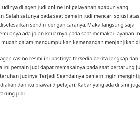
udinya di agen judi online ini pelayanan apapun yang
 Salah satunya pada saat pemain judi mencari solusi atas
diselesaikan sendiri dengan caranya. Maka langsung saja
muanya ada jalan keuarnya pada saat memakai layanan ini
h mudah dalam mengumpulkan kemenangan menjanjikan di 
gen casino resmi ini pastinya tersedia berita lengkap dan
ta ini pemain judi dapat memakainya pada saat bertarung ju
taruhan judinya Terjadi Seandainya pemain ingin menginti
iakan dan itu piawai dipelajari. Kabar yang ada di sini jug
arung judi.