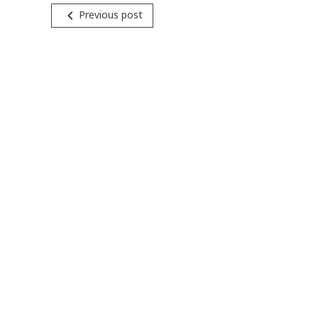
Post
navigate_before
Previous post
navigation