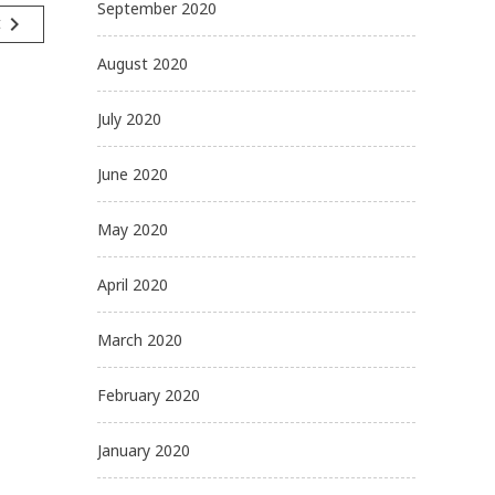
September 2020
navigate_next
t
August 2020
July 2020
June 2020
May 2020
April 2020
March 2020
February 2020
January 2020