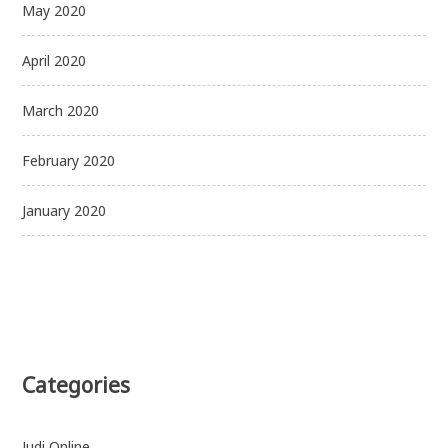
May 2020
April 2020
March 2020
February 2020
January 2020
Categories
Judi Online