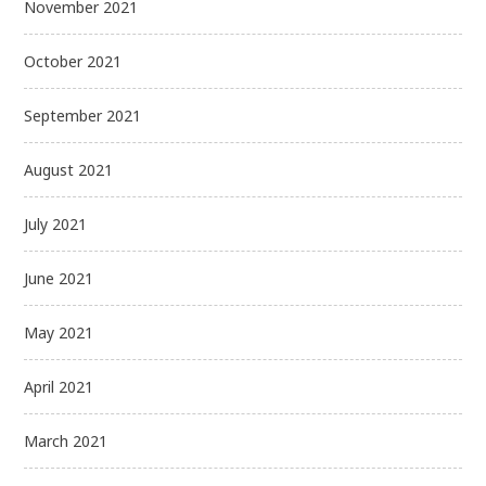
November 2021
October 2021
September 2021
August 2021
July 2021
June 2021
May 2021
April 2021
March 2021