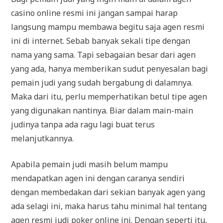
casino online resmi ini jangan sampai harap
langsung mampu membawa begitu saja agen resmi
ini di internet. Sebab banyak sekali tipe dengan
nama yang sama. Tapi sebagaian besar dari agen
yang ada, hanya memberikan sudut penyesalan bagi
pemain judi yang sudah bergabung di dalamnya.
Maka dari itu, perlu memperhatikan betul tipe agen
yang digunakan nantinya. Biar dalam main-main
judinya tanpa ada ragu lagi buat terus
melanjutkannya.
Apabila pemain judi masih belum mampu
mendapatkan agen ini dengan caranya sendiri
dengan membedakan dari sekian banyak agen yang
ada selagi ini, maka harus tahu minimal hal tentang
agen resmi judi poker online ini. Dengan seperti itu,