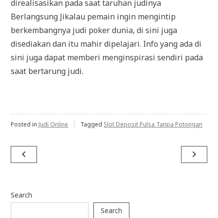
direalisasikan pada saat taruhan judinya
Berlangsung Jikalau pemain ingin mengintip
berkembangnya judi poker dunia, di sini juga
disediakan dan itu mahir dipelajari. Info yang ada di
sini juga dapat memberi menginspirasi sendiri pada
saat bertarung judi.
Posted in
Judi Online
Tagged
Slot Deposit Pulsa Tanpa Potongan
Post
navigate_before
navigate_next
navigation
Search
Search