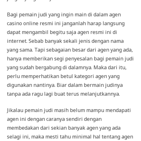
Bagi pemain judi yang ingin main di dalam agen
casino online resmi ini janganlah harap langsung
dapat mengambil begitu saja agen resmi ini di
internet. Sebab banyak sekali jenis dengan nama
yang sama. Tapi sebagaian besar dari agen yang ada,
hanya memberikan segi penyesalan bagi pemain judi
yang sudah bergabung di dalamnya. Maka dari itu,
perlu memperhatikan betul kategori agen yang
digunakan nantinya. Biar dalam bermain judinya
tanpa ada ragu lagi buat terus melanjutkannya.
Jikalau pemain judi masih belum mampu mendapati
agen ini dengan caranya sendiri dengan
membedakan dari sekian banyak agen yang ada
selagi ini, maka mesti tahu minimal hal tentang agen