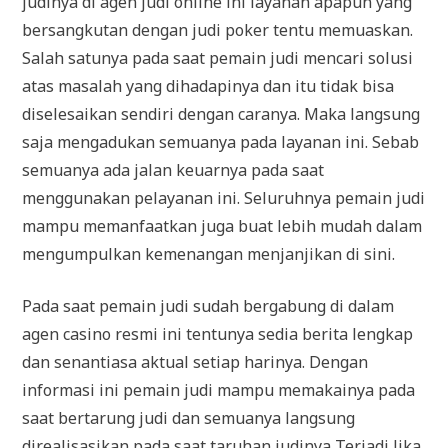
judinya di agen judi online ini layanan apapun yang
bersangkutan dengan judi poker tentu memuaskan.
Salah satunya pada saat pemain judi mencari solusi
atas masalah yang dihadapinya dan itu tidak bisa
diselesaikan sendiri dengan caranya. Maka langsung
saja mengadukan semuanya pada layanan ini. Sebab
semuanya ada jalan keuarnya pada saat
menggunakan pelayanan ini. Seluruhnya pemain judi
mampu memanfaatkan juga buat lebih mudah dalam
mengumpulkan kemenangan menjanjikan di sini.
Pada saat pemain judi sudah bergabung di dalam
agen casino resmi ini tentunya sedia berita lengkap
dan senantiasa aktual setiap harinya. Dengan
informasi ini pemain judi mampu memakainya pada
saat bertarung judi dan semuanya langsung
direalisasikan pada saat taruhan judinya Terjadi Jika