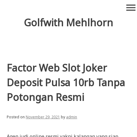
Skip
menu
to
content
Golfwith Mehlhorn
Factor Web Slot Joker
Deposit Pulsa 10rb Tanpa
Potongan Resmi
Posted on
November 29, 2021
by
admin
Agen judi online resmi yakni kalangan yang siap