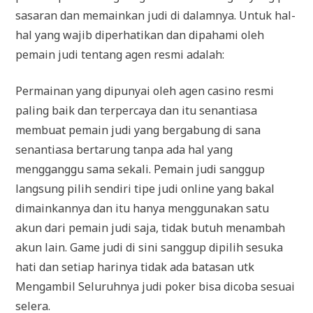
sasaran dan memainkan judi di dalamnya. Untuk hal-
hal yang wajib diperhatikan dan dipahami oleh
pemain judi tentang agen resmi adalah:
Permainan yang dipunyai oleh agen casino resmi
paling baik dan terpercaya dan itu senantiasa
membuat pemain judi yang bergabung di sana
senantiasa bertarung tanpa ada hal yang
mengganggu sama sekali. Pemain judi sanggup
langsung pilih sendiri tipe judi online yang bakal
dimainkannya dan itu hanya menggunakan satu
akun dari pemain judi saja, tidak butuh menambah
akun lain. Game judi di sini sanggup dipilih sesuka
hati dan setiap harinya tidak ada batasan utk
Mengambil Seluruhnya judi poker bisa dicoba sesuai
selera.