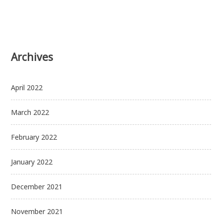
Archives
April 2022
March 2022
February 2022
January 2022
December 2021
November 2021