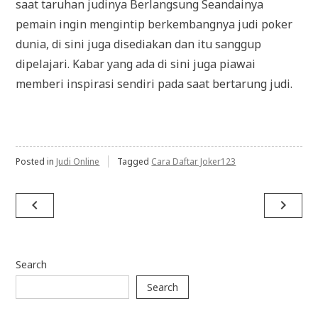
saat taruhan judinya Berlangsung Seandainya
pemain ingin mengintip berkembangnya judi poker
dunia, di sini juga disediakan dan itu sanggup
dipelajari. Kabar yang ada di sini juga piawai
memberi inspirasi sendiri pada saat bertarung judi.
Posted in
Judi Online
Tagged
Cara Daftar Joker123
Post
navigate_before
navigate_next
navigation
Search
Search