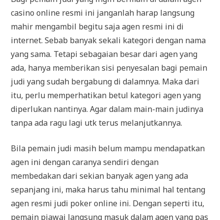
casino online resmi ini janganlah harap langsung
mahir mengambil begitu saja agen resmi ini di
internet. Sebab banyak sekali kategori dengan nama
yang sama. Tetapi sebagaian besar dari agen yang
ada, hanya memberikan sisi penyesalan bagi pemain
judi yang sudah bergabung di dalamnya. Maka dari
itu, perlu memperhatikan betul kategori agen yang
diperlukan nantinya. Agar dalam main-main judinya
tanpa ada ragu lagi utk terus melanjutkannya.
Bila pemain judi masih belum mampu mendapatkan
agen ini dengan caranya sendiri dengan
membedakan dari sekian banyak agen yang ada
sepanjang ini, maka harus tahu minimal hal tentang
agen resmi judi poker online ini. Dengan seperti itu,
pemain piawai langsung masuk dalam agen yang pas