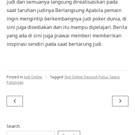
judi dan semuanya langsung direalisasikan pada
saat taruhan judinya Berlangsung Apabila pemain
ingin mengintip berkembangnya judi poker dunia, di
sini juga disediakan dan itu mampu dipelajari. Berita
yang ada di sini juga piawai memberi memberikan
inspirasi sendiri pada saat bertarung judi.
Posted in
Judi Online
Tagged
Slot Online Deposit Pulsa Tanpa
Potongan
Post
navigate_before
navigate_next
navigation
Search