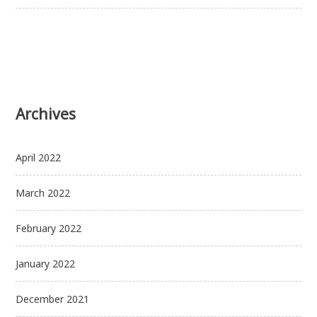
Archives
April 2022
March 2022
February 2022
January 2022
December 2021