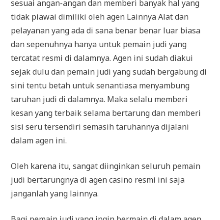
sesuai angan-angan dan memberi banyak hal yang
tidak piawai dimiliki oleh agen Lainnya Alat dan
pelayanan yang ada di sana benar benar luar biasa
dan sepenuhnya hanya untuk pemain judi yang
tercatat resmi di dalamnya. Agen ini sudah diakui
sejak dulu dan pemain judi yang sudah bergabung di
sini tentu betah untuk senantiasa menyambung
taruhan judi di dalamnya. Maka selalu memberi
kesan yang terbaik selama bertarung dan memberi
sisi seru tersendiri semasih taruhannya dijalani
dalam agen ini.
Oleh karena itu, sangat diinginkan seluruh pemain
judi bertarungnya di agen casino resmi ini saja
janganlah yang lainnya.
Bagi pemain judi yang ingin bermain di dalam agen