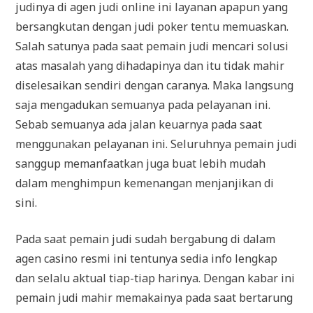
judinya di agen judi online ini layanan apapun yang
bersangkutan dengan judi poker tentu memuaskan.
Salah satunya pada saat pemain judi mencari solusi
atas masalah yang dihadapinya dan itu tidak mahir
diselesaikan sendiri dengan caranya. Maka langsung
saja mengadukan semuanya pada pelayanan ini.
Sebab semuanya ada jalan keuarnya pada saat
menggunakan pelayanan ini. Seluruhnya pemain judi
sanggup memanfaatkan juga buat lebih mudah
dalam menghimpun kemenangan menjanjikan di
sini.
Pada saat pemain judi sudah bergabung di dalam
agen casino resmi ini tentunya sedia info lengkap
dan selalu aktual tiap-tiap harinya. Dengan kabar ini
pemain judi mahir memakainya pada saat bertarung