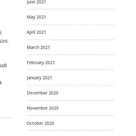
June 2021
May 2021
.
April 2021
ini.
March 2021
February 2021
udi
January 2021
a
December 2020
November 2020
October 2020