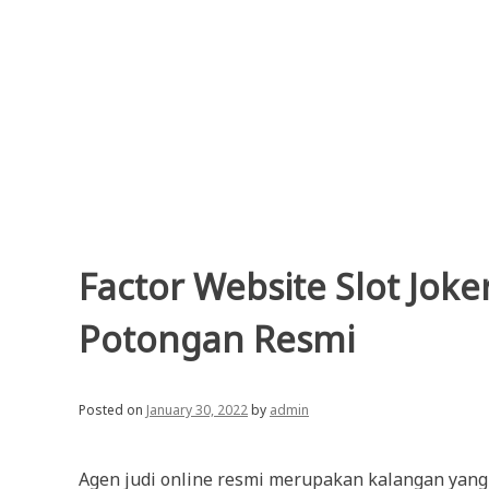
Skip
to
content
Factor Website Slot Joke
Potongan Resmi
Posted on
January 30, 2022
by
admin
Agen judi online resmi merupakan kalangan yang