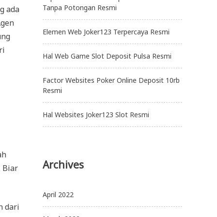
Tanpa Potongan Resmi
g ada
Agen
Elemen Web Joker123 Terpercaya Resmi
ung
ri
Hal Web Game Slot Deposit Pulsa Resmi
Factor Websites Poker Online Deposit 10rb
Resmi
Hal Websites Joker123 Slot Resmi
ah
Archives
 Biar
April 2022
 dari