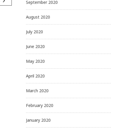
navigate_next
t
September 2020
August 2020
July 2020
June 2020
May 2020
April 2020
March 2020
February 2020
January 2020