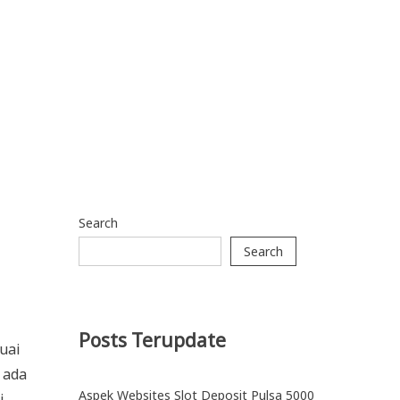
Search
Search
Posts Terupdate
uai
 ada
Aspek Websites Slot Deposit Pulsa 5000
i