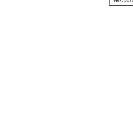
Next pos